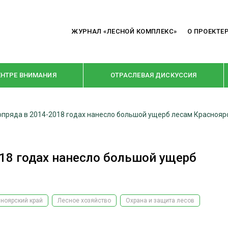
ЖУРНАЛ «ЛЕСНОЙ КОМПЛЕКС»
О ПРОЕКТЕ
ЕНТРЕ ВНИМАНИЯ
ОТРАСЛЕВАЯ ДИСКУССИЯ
пряда в 2014-2018 годах нанесло большой ущерб лесам Краснояр
РУБРИКИ
Я ПЕРЕРАБОТКА
НОВОСТИ
18 годах нанесло большой ущерб
Е
КРУПНЫМ ПЛАНОМ
ОЕ ДОМОСТРОЕНИЕ
ВЗГЛЯД ИЗНУТРИ
 ПРОИЗВОДСТВО
В ЦЕНТРЕ ВНИМАНИЯ
ноярский край
Лесное хозяйство
Охрана и защита лесов
 ДРЕВЕСИНЫ
ПРЕДПРИЯТИЯ ЛПК