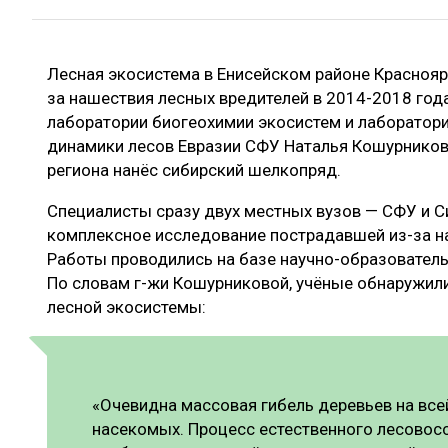
ЛЕСОВОССТАНОВЛЕНИЕ И ЗАЩИТА
СУШКА ДР
ЛОГИСТИКА
МЕБЕЛЬНОЕ 
Лесная экосистема в Енисейском районе Краснояр
ПРОИЗВОДСТВО ДРЕВЕСНЫХ ПЛИТ
за нашествия лесных вредителей в 2014-2018 год
ЦБП
лаборатории биогеохимии экосистем и лаборатор
динамики лесов Евразии СФУ Наталья Кошурнико
региона нанёс сибирский шелкопряд.
ЭКСПЕРТНОЕ МНЕНИЕ
Специалисты сразу двух местных вузов — СФУ и С
комплексное исследование пострадавшей из-за н
Работы проводились на базе научно-образователь
По словам г-жи Кошурниковой, учёные обнаружил
лесной экосистемы:
«Очевидна массовая гибель деревьев на вс
насекомых. Процесс естественного лесовос