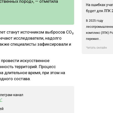
иственных пород», — отметила
На ошибках учат
будет для ЛПК 
В 2025 году
лесопромышленн
лет станут источником выбросов CO₂
комплекс (ЛПК) Р
мечают исследователи, надолго
пережил...
Также специалисты зафиксировали и
Читать онлайн
 провести искусственное
нность территорий. Процесс
а длительное время, при этом на
одного состава.
елеграм-канал
с"
ей