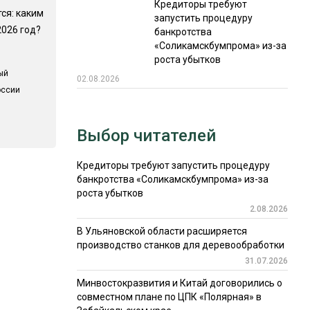
Кредиторы требуют
ся: каким
запустить процедуру
2026 год?
банкротства
«Соликамскбумпрома» из-за
роста убытков
ый
02.08.2026
оссии
Выбор читателей
Кредиторы требуют запустить процедуру
банкротства «Соликамскбумпрома» из-за
роста убытков
2.08.2026
В Ульяновской области расширяется
производство станков для деревообработки
31.07.2026
Минвостокразвития и Китай договорились о
совместном плане по ЦПК «Полярная» в