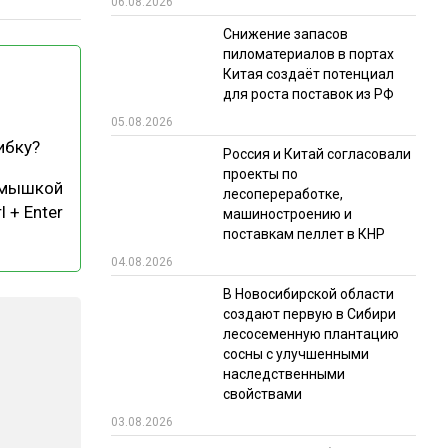
06.08.2026
РЫНКИ СБЫТА
Снижение запасов
пиломатериалов в портах
В УСЛОВИЯХ САНКЦИЙ
Китая создаёт потенциал
для роста поставок из РФ
05.08.2026
ибку?
Россия и Китай согласовали
проекты по
 мышкой
лесопереработке,
l + Enter
машиностроению и
поставкам пеллет в КНР
ИТОГИ МЕРОПРИЯТИЙ
04.08.2026
В Новосибирской области
создают первую в Сибири
лесосеменную плантацию
сосны с улучшенными
наследственными
свойствами
03.08.2026