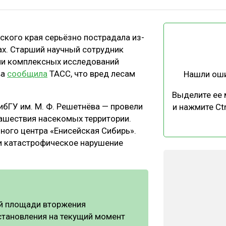
ЕВЕСИНЫ
РЫНОК
ПРОИЗВОДСТВО
ТЕХНОЛОГИИ
ского края серьёзно пострадала из-
ОТРАСЛЕВАЯ ДИСКУССИЯ
ах. Старший научный сотрудник
ии комплексных исследований
ва
сообщила
ТАСС, что вред лесам
Нашли ош
Выделите ее
ибГУ им. М. Ф. Решетнёва — провели
и нажмите Ctr
ашествия насекомых территории.
КАЛЕНДАРЬ ВЫСТАВОК
ного центра «Енисейская Сибирь».
и катастрофическое нарушение
ей площади вторжения
становления на текущий момент