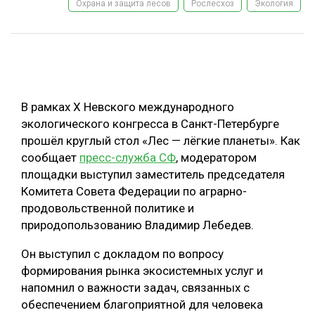
Охрана и защита лесов
Рослесхоз
Экология
ОБРАБОТКА ДРЕВЕСИНЫ
ЦИФРОВАЯ СРЕДА
РУБРИКИ
БИОЭНЕРГЕТИКА
ТЕМАТИЧЕСКИЕ ПРОЕКТЫ
ЛЕСОВОССТАНОВЛЕНИЕ И ЗАЩИТА
В рамках X Невского международного
ЛОГИСТИКА
экологического конгресса в Санкт-Петербурге
ПОДБОРКИ СТАТЕЙ
прошёл круглый стол «Лес — лёгкие планеты». Как
ПРОИЗВОДСТВО ДРЕВЕСНЫХ ПЛИТ
сообщает
пресс-служба СФ
, модератором
ЦБП
площадки выступил заместитель председателя
Комитета Совета Федерации по аграрно-
продовольственной политике и
КОМПЛЕКСНАЯ ПЕРЕРАБОТКА
природопользованию Владимир Лебедев.
ЛЕСОПИЛЕНИЕ
Он выступил с докладом по вопросу
ДЕРЕВЯННОЕ ДОМОСТРОЕНИЕ
формирования рынка экосистемных услуг и
БЕЗОПАСНОЕ ПРОИЗВОДСТВО
напомнил о важности задач, связанных с
обеспечением благоприятной для человека
СОРТИРОВКА ДРЕВЕСИНЫ