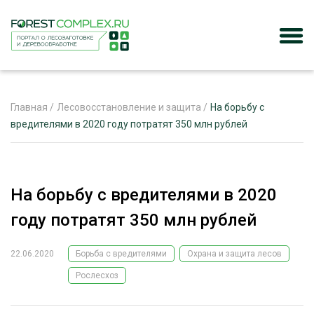
Главная
/
Лесовосстановление и защита
/
На борьбу с
вредителями в 2020 году потратят 350 млн рублей
ЖУРНАЛ «ЛЕСНОЙ КОМПЛЕКС»
О ПРОЕКТЕ
На борьбу с вредителями в 2020
РЕКЛАМОДАТЕЛЯМ
году потратят 350 млн рублей
22.06.2020
Борьба с вредителями
Охрана и защита лесов
Рослесхоз
ЛЕСНОЕ ХОЗЯЙСТВО
ЭКСПЕРТНОЕ МНЕНИЕ
ЛЕСОЗАГОТОВКА