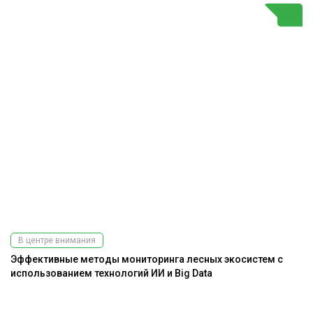
В центре внимания
Эффективные методы мониторинга лесных экосистем с
А
использованием технологий ИИ и Big Data