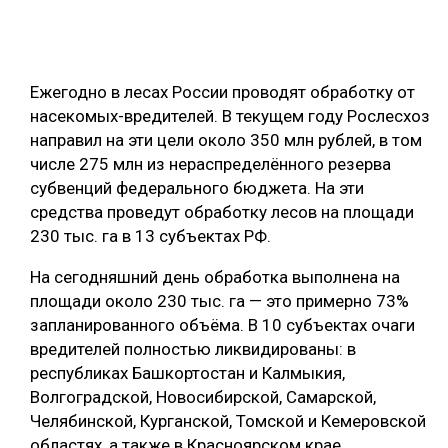
ОБРАБОТКА ДРЕВЕСИНЫ
ЦИФРОВАЯ СРЕДА
РУБРИКИ
Ежегодно в лесах России проводят обработку от
БИОЭНЕРГЕТИКА
насекомых-вредителей. В текущем году Рослесхоз
ТЕМАТИЧЕСКИЕ ПРОЕКТЫ
ЛЕСОВОССТАНОВЛЕНИЕ И ЗАЩИТА
направил на эти цели около 350 млн рублей, в том
числе 275 млн из нераспределённого резерва
ЛОГИСТИКА
субвенций федерального бюджета. На эти
ПОДБОРКИ СТАТЕЙ
ПРОИЗВОДСТВО ДРЕВЕСНЫХ ПЛИТ
средства проведут обработку лесов на площади
230 тыс. га в 13 субъектах РФ.
ЦБП
На сегодняшний день обработка выполнена на
КОМПЛЕКСНАЯ ПЕРЕРАБОТКА
площади около 230 тыс. га — это примерно 73%
запланированного объёма. В 10 субъектах очаги
ЛЕСОПИЛЕНИЕ
вредителей полностью ликвидированы: в
ДЕРЕВЯННОЕ ДОМОСТРОЕНИЕ
республиках Башкортостан и Калмыкия,
Волгоградской, Новосибирской, Самарской,
БЕЗОПАСНОЕ ПРОИЗВОДСТВО
Челябинской, Курганской, Томской и Кемеровской
СОРТИРОВКА ДРЕВЕСИНЫ
областях, а также в Красноярском крае.