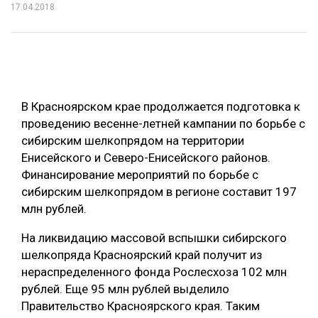
17.04.2018
ОБРАБОТКА ДРЕВЕСИНЫ
ЦИФРОВАЯ СРЕДА
РУБРИКИ
БИОЭНЕРГЕТИКА
ТЕМАТИЧЕСКИЕ ПРОЕКТЫ
ЛЕСОВОССТАНОВЛЕНИЕ И ЗАЩИТА
В Красноярском крае продолжается подготовка к
ЛОГИСТИКА
проведению весенне-летней кампании по борьбе с
ПОДБОРКИ СТАТЕЙ
сибирским шелкопрядом на территории
ПРОИЗВОДСТВО ДРЕВЕСНЫХ ПЛИТ
Енисейского и Северо-Енисейского районов.
ЦБП
Финансирование мероприятий по борьбе с
сибирским шелкопрядом в регионе составит 197
млн рублей.
КОМПЛЕКСНАЯ ПЕРЕРАБОТКА
На ликвидацию массовой вспышки сибирского
ЛЕСОПИЛЕНИЕ
шелкопряда Красноярский край получит из
ДЕРЕВЯННОЕ ДОМОСТРОЕНИЕ
нераспределенного фонда Рослесхоза 102 млн
рублей. Еще 95 млн рублей выделило
БЕЗОПАСНОЕ ПРОИЗВОДСТВО
Правительство Красноярского края. Таким
СОРТИРОВКА ДРЕВЕСИНЫ