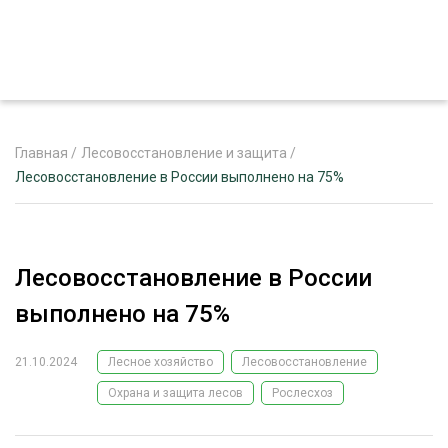
Главная
/
Лесовосстановление и защита
/
Лесовосстановление в России выполнено на 75%
ЖУРНАЛ «ЛЕСНОЙ КОМПЛЕКС»
О ПРОЕКТЕ
Лесовосстановление в России
РЕКЛАМОДАТЕЛЯМ
выполнено на 75%
21.10.2024
Лесное хозяйство
Лесовосстановление
Охрана и защита лесов
Рослесхоз
ЛЕСНОЕ ХОЗЯЙСТВО
ЭКСПЕРТНОЕ МНЕНИЕ
ЛЕСОЗАГОТОВКА