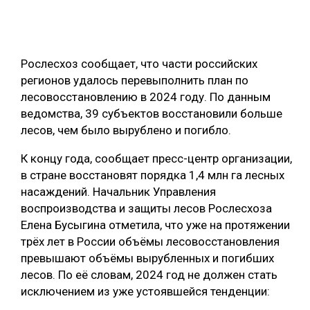
ОБРАБОТКА ДРЕВЕСИНЫ
ЦИФРОВАЯ СРЕДА
РУБРИКИ
Рослесхоз сообщает, что части российских
БИОЭНЕРГЕТИКА
регионов удалось перевыполнить план по
ТЕМАТИЧЕСКИЕ ПРОЕКТЫ
ЛЕСОВОССТАНОВЛЕНИЕ И ЗАЩИТА
лесовосстановлению в 2024 году. По данным
ведомства, 39 субъектов восстановили больше
ЛОГИСТИКА
лесов, чем было вырублено и погибло.
ПОДБОРКИ СТАТЕЙ
ПРОИЗВОДСТВО ДРЕВЕСНЫХ ПЛИТ
К концу года, сообщает пресс-центр организации,
ЦБП
в стране восстановят порядка 1,4 млн га лесных
насаждений. Начальник Управления
КОМПЛЕКСНАЯ ПЕРЕРАБОТКА
воспроизводства и защиты лесов Рослесхоза
Елена Бусыгина отметила, что уже на протяжении
ЛЕСОПИЛЕНИЕ
трёх лет в России объёмы лесовосстановления
ДЕРЕВЯННОЕ ДОМОСТРОЕНИЕ
превышают объёмы вырубленных и погибших
лесов. По её словам, 2024 год не должен стать
БЕЗОПАСНОЕ ПРОИЗВОДСТВО
исключением из уже устоявшейся тенденции:
СОРТИРОВКА ДРЕВЕСИНЫ