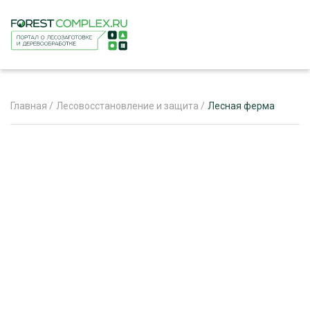
Главная
/
Лесовосстановление и защита
/
Лесная ферма
ЖУРНАЛ «ЛЕСНОЙ КОМПЛЕКС»
О ПРОЕКТЕ
РЕКЛАМОДАТЕЛЯМ
ЛЕСНОЕ ХОЗЯЙСТВО
ЭКСПЕРТНОЕ МНЕНИЕ
ЛЕСОЗАГОТОВКА