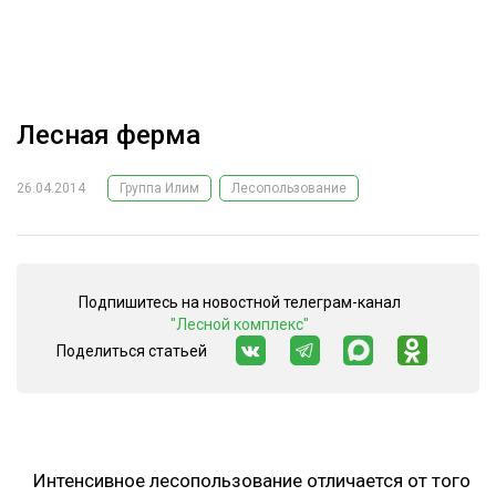
ОБРАБОТКА ДРЕВЕСИНЫ
ЦИФРОВАЯ СРЕДА
РУБРИКИ
БИОЭНЕРГЕТИКА
Лесная ферма
ТЕМАТИЧЕСКИЕ ПРОЕКТЫ
ЛЕСОВОССТАНОВЛЕНИЕ И ЗАЩИТА
ЛОГИСТИКА
26.04.2014
Группа Илим
Лесопользование
ПОДБОРКИ СТАТЕЙ
ПРОИЗВОДСТВО ДРЕВЕСНЫХ ПЛИТ
ЦБП
Подпишитесь на новостной телеграм-канал
"Лесной комплекс"
КОМПЛЕКСНАЯ ПЕРЕРАБОТКА
Поделиться статьей
ЛЕСОПИЛЕНИЕ
ДЕРЕВЯННОЕ ДОМОСТРОЕНИЕ
БЕЗОПАСНОЕ ПРОИЗВОДСТВО
Интенсивное лесопользование отличается от того
СОРТИРОВКА ДРЕВЕСИНЫ