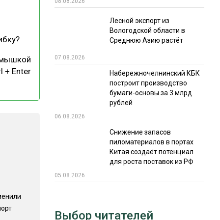
08.08.2026
РЫНКИ СБЫТА
Лесной экспорт из
Вологодской области в
В УСЛОВИЯХ САНКЦИЙ
ибку?
Среднюю Азию растёт
07.08.2026
 мышкой
l + Enter
Набережночелнинский КБК
построит производство
бумаги-основы за 3 млрд
рублей
06.08.2026
ИТОГИ МЕРОПРИЯТИЙ
Снижение запасов
пиломатериалов в портах
Китая создаёт потенциал
для роста поставок из РФ
05.08.2026
менили
порт
Выбор читателей