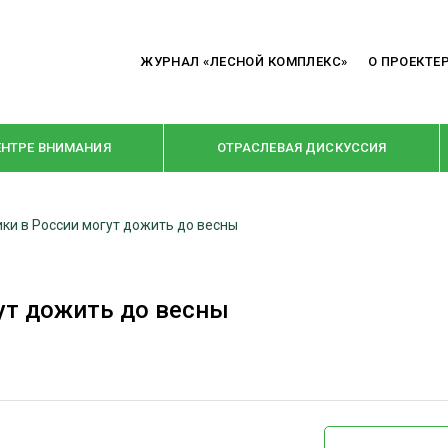
ЖУРНАЛ «ЛЕСНОЙ КОМПЛЕКС»
О ПРОЕКТЕ
ЕНТРЕ ВНИМАНИЯ
ОТРАСЛЕВАЯ ДИСКУССИЯ
ки в России могут дожить до весны
РУБРИКИ
Я ПЕРЕРАБОТКА
НОВОСТИ
ут дожить до весны
Е
КРУПНЫМ ПЛАНОМ
ОЕ ДОМОСТРОЕНИЕ
ВЗГЛЯД ИЗНУТРИ
 ПРОИЗВОДСТВО
В ЦЕНТРЕ ВНИМАНИЯ
 ДРЕВЕСИНЫ
ПРЕДПРИЯТИЯ ЛПК