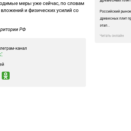
димые меры уже сейчас, по словам
 вложений и физических усилий со
Российский рынок
древесных плит п
этап...
рритории РФ
Читать онлайн
елеграм-канал
с"
ей