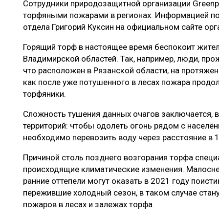
Сотрудники природозащитной организации Greenp
ЛЕСОВОССТАНОВЛЕНИЕ И ЗАЩИТА
СУШКА ДР
торфяными пожарами в регионах. Информацией по
ЛОГИСТИКА
МЕБЕЛЬНОЕ 
отдела Григорий Куксин на официальном сайте орг
ПРОИЗВОДСТВО ДРЕВЕСНЫХ ПЛИТ
Горящий торф в настоящее время беспокоит жител
Владимирской областей. Так, например, люди, пр
ЦБП
что расположен в Рязанской области, на протяже
как после уже потушенного в лесах пожара продо
торфяники.
ЭКСПЕРТНОЕ МНЕНИЕ
Сложность тушения данных очагов заключается, в 
территорий: чтобы одолеть огонь рядом с населё
необходимо перевозить воду через расстояние в 1
Причиной столь позднего возгорания торфа специ
происходящие климатические изменения. Малосне
ранние оттепели могут оказать в 2021 году поисти
пережившие холодный сезон, в таком случае стан
пожаров в лесах и залежах торфа.