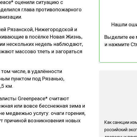
eace* оценили ситуацию с
ЕВЕСИНЫ
РЫНОК
делился глава противопожарного
ПРОИЗВОДСТВО
ТЕХНОЛОГИИ
анизации.
Нашли ош
ОТРАСЛЕВАЯ ДИСКУССИЯ
ей Рязанской, Нижегородской и
оживающие в посёлке Новая Жизнь,
Выделите ее
нии нескольких недель наблюдают,
и нажмите Ctr
лжают массово тлеть и загораться
том числе, в удалённости
КАЛЕНДАРЬ ВЫСТАВОК
нным пунктом под Рязанью,
,5 км.
алисты Greenpeace* считают
жная или вовсе бесснежная зима и
не медвежью услугу: очаги горения,
ут причиной возникновения новых
Как санкции из
российский экс
древесных плит