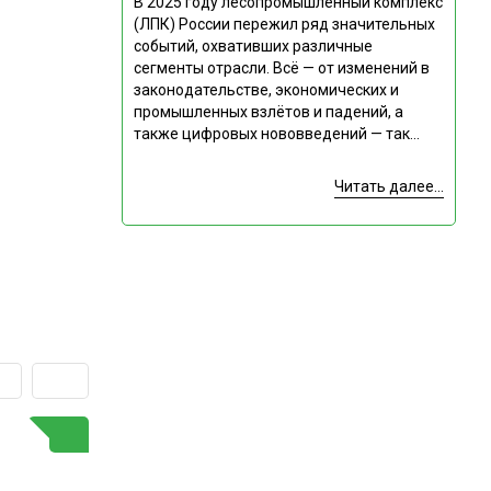
В 2025 году лесопромышленный комплекс
(ЛПК) России пережил ряд значительных
событий, охвативших различные
сегменты отрасли. Всё — от изменений в
законодательстве, экономических и
промышленных взлётов и падений, а
также цифровых нововведений — так...
Читать далее...
ГОРЯЧАЯ ТЕМА