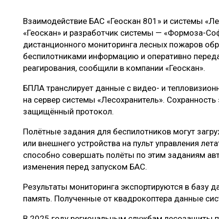
ЛЕСОВОССТАНОВЛЕНИЕ И ЗАЩИТА
СУШКА ДР
Взаимодействие БАС «Геоскан 801» и системы «Ле
ЛОГИСТИКА
МЕБЕЛЬНОЕ 
«Геоскан» и разработчик системы — «Формоза-Со
ПРОИЗВОДСТВО ДРЕВЕСНЫХ ПЛИТ
дистанционного мониторинга лесных пожаров об
беспилотниками информацию и оперативно переда
ЦБП
реагирования, сообщили в компании «Геоскан».
БПЛА транслирует данные с видео- и тепловизион
ЭКСПЕРТНОЕ МНЕНИЕ
на сервер системы «Лесохранитель». Сохранность
защищённый протокол.
Полётные задания для беспилотников могут загру
или внешнего устройства на пульт управления лет
способно совершать полёты по этим заданиям авт
изменения перед запуском БАС.
Результаты мониторинга экспортируются в базу д
память. Полученные от квадрокоптера данные сис
В 2025 году региональным службам лесозащиты п