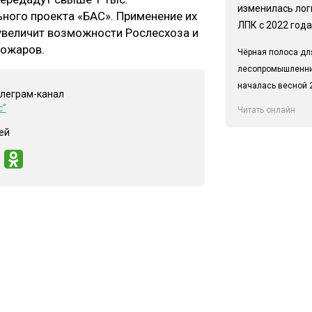
изменилась лог
ьного проекта «БАС». Применение их
ЛПК с 2022 года
увеличит возможности Рослесхоза и
пожаров.
Чёрная полоса дл
лесопромышленн
началась весной 2
елеграм-канал
с"
Читать онлайн
ей