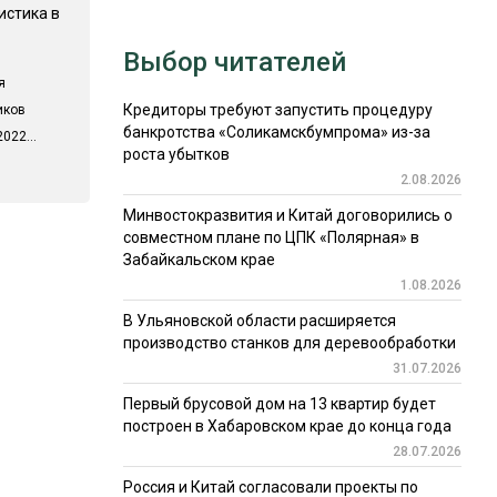
истика в
Выбор читателей
я
Кредиторы требуют запустить процедуру
иков
банкротства «Соликамскбумпрома» из-за
022...
роста убытков
2.08.2026
Минвостокразвития и Китай договорились о
совместном плане по ЦПК «Полярная» в
Забайкальском крае
1.08.2026
В Ульяновской области расширяется
производство станков для деревообработки
31.07.2026
Первый брусовой дом на 13 квартир будет
построен в Хабаровском крае до конца года
28.07.2026
Россия и Китай согласовали проекты по