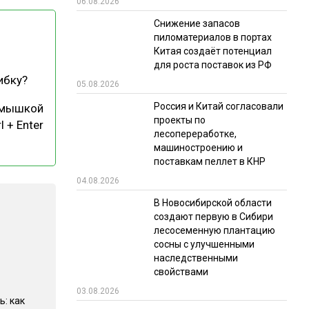
06.08.2026
РЫНКИ СБЫТА
Снижение запасов
пиломатериалов в портах
В УСЛОВИЯХ САНКЦИЙ
Китая создаёт потенциал
для роста поставок из РФ
ибку?
05.08.2026
Россия и Китай согласовали
 мышкой
проекты по
l + Enter
лесопереработке,
машиностроению и
поставкам пеллет в КНР
ИТОГИ МЕРОПРИЯТИЙ
04.08.2026
В Новосибирской области
создают первую в Сибири
лесосеменную плантацию
сосны с улучшенными
наследственными
свойствами
03.08.2026
ь: как