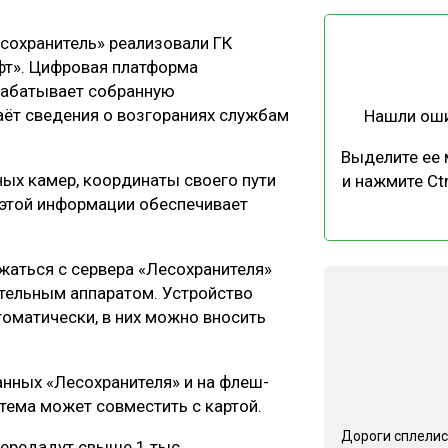
ЕВЕСИНЫ
РЫНОК
сохранитель» реализовали ГК
ПРОИЗВОДСТВО
ТЕХНОЛОГИИ
фт». Цифровая платформа
ОТРАСЛЕВАЯ ДИСКУССИЯ
рабатывает собранную
ёт сведения о возгораниях службам
Нашли ош
Выделите ее
ных камер, координаты своего пути
и нажмите Ctr
 этой информации обеспечивает
КАЛЕНДАРЬ ВЫСТАВОК
жаться с сервера «Лесохранителя»
ательным аппаратом. Устройство
оматически, в них можно вносить
анных «Лесохранителя» и на флеш-
тема может совместить с картой.
Дороги сплелис
ередадут свыше 1 тыс.