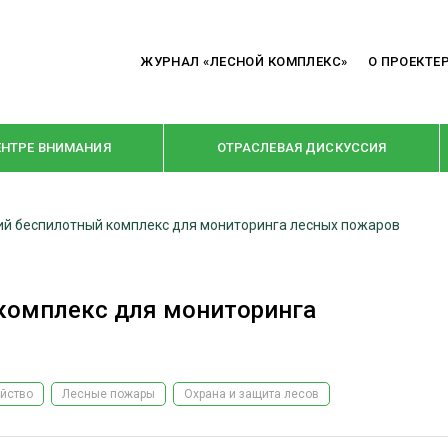
ЖУРНАЛ «ЛЕСНОЙ КОМПЛЕКС»
О ПРОЕКТЕ
ЕНТРЕ ВНИМАНИЯ
ОТРАСЛЕВАЯ ДИСКУССИЯ
ий беспилотный комплекс для мониторинга лесных пожаров
РУБРИКИ
Я ПЕРЕРАБОТКА
НОВОСТИ
комплекс для мониторинга
Е
КРУПНЫМ ПЛАНОМ
ОЕ ДОМОСТРОЕНИЕ
ВЗГЛЯД ИЗНУТРИ
 ПРОИЗВОДСТВО
В ЦЕНТРЕ ВНИМАНИЯ
яйство
Лесные пожары
Охрана и защита лесов
 ДРЕВЕСИНЫ
ПРЕДПРИЯТИЯ ЛПК