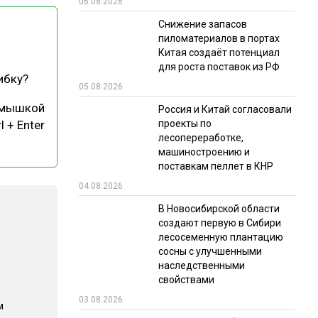
06.08.2026
РЫНКИ СБЫТА
Снижение запасов
пиломатериалов в портах
В УСЛОВИЯХ САНКЦИЙ
Китая создаёт потенциал
для роста поставок из РФ
ибку?
05.08.2026
 мышкой
Россия и Китай согласовали
проекты по
l + Enter
лесопереработке,
машиностроению и
поставкам пеллет в КНР
ИТОГИ МЕРОПРИЯТИЙ
04.08.2026
В Новосибирской области
создают первую в Сибири
лесосеменную плантацию
сосны с улучшенными
наследственными
свойствами
03.08.2026
м