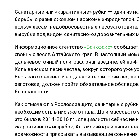
ЛЕСОВОССТАНОВЛЕНИЕ И ЗАЩИТА
СУШКА ДР
Санитарные или «карантинные» рубки — один из н
ЛОГИСТИКА
МЕБЕЛЬНОЕ 
борьбы с размножением насекомых-вредителей. О
ПРОИЗВОДСТВО ДРЕВЕСНЫХ ПЛИТ
пользу лесам: недобросовестные лесозаготовите
вырубки под видом санитарно-оздоровительных 
ЦБП
Информационное агентство
«Банкфакс»
сообщает,
хвойных лесов Алтайского края. В настоящий моме
дальневосточный полиграф: очаг вредителей на 4 
ЭКСПЕРТНОЕ МНЕНИЕ
Колыванском лесничестве, вокруг которого уже у
Весь заготовленный на данной территории лес, пер
заготовки, должен пройти обязательное обследов
безопасности.
Как отмечают в Рослесозащите, санитарные рубки 
необходимость в них уже отпала. Да и массового у
это было в 2014-2016 гг., специалисты сейчас не
«карантинных» вырубок, Алтайский край лишит н
возможности прикрывать вызывающие сомнения 