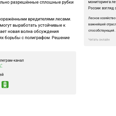
иально разрешённые сплошные рубки
мониторинга ле
России: взгляд 
Лесное хозяйство
 поражёнными вредителями лесами.
важнейшей отрас
смогут выработать устойчивые к
способствующей..
вает новая волна обсуждения
ях борьбы с полиграфом. Решение
Читать онлайн
елеграм-канал
с"
ей