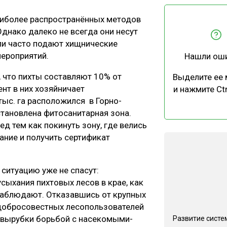
ЕВЕСИНЫ
РЫНОК
аиболее распространённых методов
ПРОИЗВОДСТВО
ТЕХНОЛОГИИ
днако далеко не всегда они несут
ОТРАСЛЕВАЯ ДИСКУССИЯ
ли часто подают хищнические
мероприятий.
Нашли ош
 что пихты составляют 10% от
Выделите ее
нт в них хозяйничает
и нажмите Ctr
тыс. га расположился в Горно-
становлена фитосанитарная зона.
КАЛЕНДАРЬ ВЫСТАВОК
ед тем как покинуть зону, где велись
ание и получить сертификат
ситуацию уже не спасут:
сыхания пихтовых лесов в крае, как
 наблюдают. Отказавшись от крупных
едобросовестных лесопользователей
вырубки борьбой с насекомыми-
Развитие систе