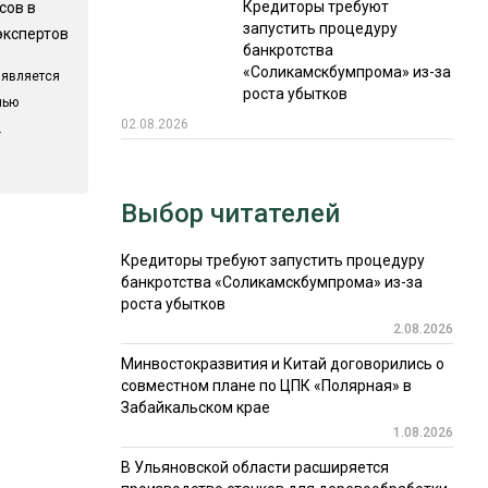
Кредиторы требуют
сов в
запустить процедуру
экспертов
банкротства
«Соликамскбумпрома» из-за
 является
роста убытков
лью
02.08.2026
.
Выбор читателей
Кредиторы требуют запустить процедуру
банкротства «Соликамскбумпрома» из-за
роста убытков
2.08.2026
Минвостокразвития и Китай договорились о
совместном плане по ЦПК «Полярная» в
Забайкальском крае
1.08.2026
В Ульяновской области расширяется