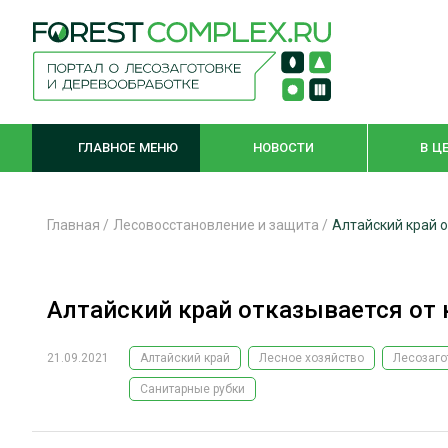
ГЛАВНОЕ МЕНЮ
НОВОСТИ
В Ц
Главная
/
Лесовосстановление и защита
/
Алтайский край 
ЛЕСНОЕ ХОЗЯЙСТВО
КОМПЛЕКСНА
Алтайский край отказывается от
ЛЕСОЗАГОТОВКА
ЛЕСОПИЛЕНИ
ОБРАБОТКА ДРЕВЕСИНЫ
ДЕРЕВЯНН
21.09.2021
Алтайский край
Лесное хозяйство
Лесозаго
ЦИФРОВАЯ СРЕДА
БЕЗОПАСНОЕ
Санитарные рубки
БИОЭНЕРГЕТИКА
СОРТИРОВКА