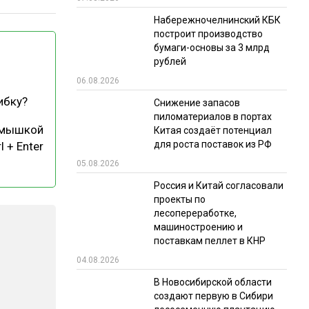
Набережночелнинский КБК
РЫНКИ СБЫТА
построит производство
В УСЛОВИЯХ САНКЦИЙ
бумаги-основы за 3 млрд
рублей
06.08.2026
ибку?
Снижение запасов
пиломатериалов в портах
 мышкой
Китая создаёт потенциал
для роста поставок из РФ
l + Enter
05.08.2026
ИТОГИ МЕРОПРИЯТИЙ
Россия и Китай согласовали
проекты по
лесопереработке,
машиностроению и
поставкам пеллет в КНР
04.08.2026
В Новосибирской области
создают первую в Сибири