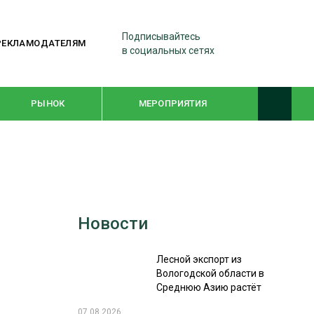
Подписывайтесь
РЕКЛАМОДАТЕЛЯМ
в социальных сетях
РЫНОК
МЕРОПРИЯТИЯ
ТЕМАТИЧЕСКИЕ ПРОЕКТЫ
ЛЕСДРЕВМАШ 2022
Новости
WOODEX-2021
Лесной экспорт из
ПОДБОРКИ СТАТЕЙ
Вологодской области в
Среднюю Азию растёт
СУШКА ДРЕВЕСИНЫ
07.08.2026