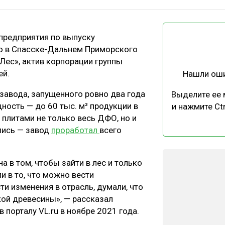
ЕВЕСИНЫ
РЫНОК
ПРОИЗВОДСТВО
ТЕХНОЛОГИИ
редприятия по выпуску
ОТРАСЛЕВАЯ ДИСКУССИЯ
о в Спасске-Дальнем Приморского
 Лес», актив корпорации группы
ей.
Нашли ош
завода, запущенного ровно два года
Выделите ее
ность — до 60 тыс. м³ продукции в
и нажмите Ctr
ь плитами не только весь ДФО, но и
КАЛЕНДАРЬ ВЫСТАВОК
лись — завод
проработал
всего
 в том, чтобы зайти в лес и только
и в то, что можно вести
ти изменения в отрасль, думали, что
ой древесины», — рассказал
порталу VL.ru в ноябре 2021 года.