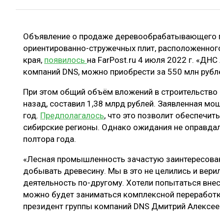
ЛЕСОВОССТАНОВЛЕНИЕ И ЗАЩИТА
СУШКА ДР
ЛОГИСТИКА
МЕБЕЛЬНОЕ 
Объявление о продаже деревообрабатывающего п
ПРОИЗВОДСТВО ДРЕВЕСНЫХ ПЛИТ
ориентированно-стружечных плит, расположенног
ЦБП
края,
появилось
на FarPost.ru 4 июля 2022 г. «ДНС
компаний DNS, можно приобрести за 550 млн рубл
При этом общий объём вложений в строительство 
ЭКСПЕРТНОЕ МНЕНИЕ
назад, составил 1,38 млрд рублей. Заявленная мощ
год.
Предполагалось
, что это позволит обеспечит
сибирские регионы. Однако ожидания не оправда
полтора года.
«Лесная промышленность зачастую заинтересована
добывать древесину. Мы в это не целились и верил
деятельность по-другому. Хотели попытаться внес
можно будет заниматься комплексной переработк
президент группы компаний DNS Дмитрий Алексеев 