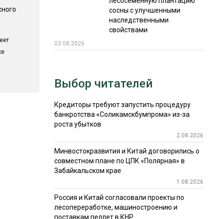
лесосеменную плантацию
сного
сосны с улучшенными
наследственными
свойствами
еет
03.08.2026
ке
Выбор читателей
Кредиторы требуют запустить процедуру
банкротства «Соликамскбумпрома» из-за
роста убытков
2.08.2026
Минвостокразвития и Китай договорились о
совместном плане по ЦПК «Полярная» в
Забайкальском крае
1.08.2026
Россия и Китай согласовали проекты по
лесопереработке, машиностроению и
поставкам пеллет в КНР