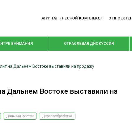
ЖУРНАЛ «ЛЕСНОЙ КОМПЛЕКС»
О ПРОЕКТЕ
ЕНТРЕ ВНИМАНИЯ
ОТРАСЛЕВАЯ ДИСКУССИЯ
плит на Дальнем Востоке выставили на продажу
РУБРИКИ
Я ПЕРЕРАБОТКА
НОВОСТИ
на Дальнем Востоке выставили на
Е
КРУПНЫМ ПЛАНОМ
ОЕ ДОМОСТРОЕНИЕ
ВЗГЛЯД ИЗНУТРИ
 ПРОИЗВОДСТВО
В ЦЕНТРЕ ВНИМАНИЯ
Дальний Восток
Деревообработка
 ДРЕВЕСИНЫ
ПРЕДПРИЯТИЯ ЛПК