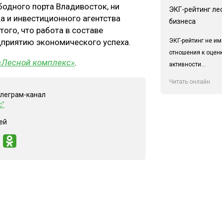
бодного порта Владивосток, ни
ЭКГ-рейтинг ле
 и инвестиционного агентства
бизнеса
того, что работа в составе
ЭКГ-рейтинг не им
приятию экономического успеха.
отношения к оцен
«Лесной комплекс»
.
активности...
Читать онлайн
елеграм-канал
с"
ей