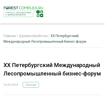
Главная
/
Деревообработка
/
XX Петербургский
Международный Лесопромышленный бизнес-форум
ЖУРНАЛ «ЛЕСНОЙ КОМПЛЕКС»
О ПРОЕКТЕ
XX Петербургский Международный
РЕКЛАМОДАТЕЛЯМ
Лесопромышленный бизнес-форум
24.09.2018
Экспорт
ЛЕСНОЕ ХОЗЯЙСТВО
ЭКСПЕРТНОЕ МНЕНИЕ
ЛЕСОЗАГОТОВКА