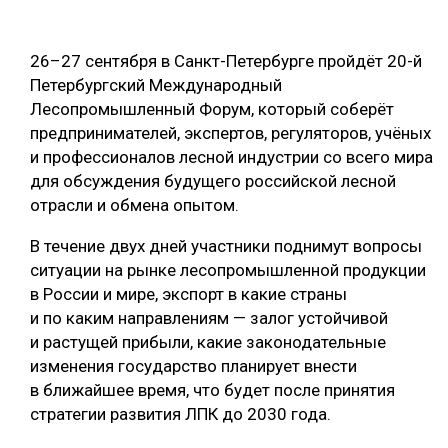
ОБРАБОТКА ДРЕВЕСИНЫ
26–27 сентября в Санкт-Петербурге пройдёт 20-й
ЦИФРОВАЯ СРЕДА
РУБРИКИ
Петербургский Международный
БИОЭНЕРГЕТИКА
Лесопромышленный Форум, который соберёт
ТЕМАТИЧЕСКИЕ ПРОЕКТЫ
предпринимателей, экспертов, регуляторов, учёных
ЛЕСОВОССТАНОВЛЕНИЕ И ЗАЩИТА
и профессионалов лесной индустрии со всего мира
ЛОГИСТИКА
для обсуждения будущего российской лесной
ПОДБОРКИ СТАТЕЙ
отрасли и обмена опытом.
ПРОИЗВОДСТВО ДРЕВЕСНЫХ ПЛИТ
ЦБП
В течение двух дней участники поднимут вопросы
ситуации на рынке лесопромышленной продукции
в России и мире, экспорт в какие страны
КОМПЛЕКСНАЯ ПЕРЕРАБОТКА
и по каким направлениям — залог устойчивой
ЛЕСОПИЛЕНИЕ
и растущей прибыли, какие законодательные
изменения государство планирует внести
ДЕРЕВЯННОЕ ДОМОСТРОЕНИЕ
в ближайшее время, что будет после принятия
БЕЗОПАСНОЕ ПРОИЗВОДСТВО
стратегии развития ЛПК до 2030 года.
СОРТИРОВКА ДРЕВЕСИНЫ