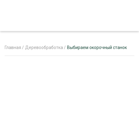
Главная
/
Деревообработка
/
Выбираем окорочный станок
ЖУРНАЛ «ЛЕСНОЙ КОМПЛЕКС»
О ПРОЕКТЕ
РЕКЛАМОДАТЕЛЯМ
ЛЕСНОЕ ХОЗЯЙСТВО
ЭКСПЕРТНОЕ МНЕНИЕ
ЛЕСОЗАГОТОВКА