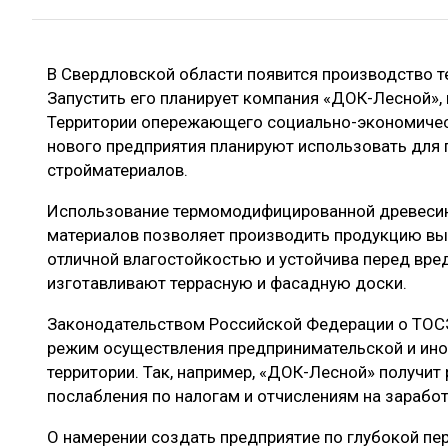
ЛЕСОВОССТАНОВЛЕНИЕ И ЗАЩИТА
СУШКА ДР
ЛОГИСТИКА
МЕБЕЛЬНОЕ 
В Свердловской области появится производство
ПРОИЗВОДСТВО ДРЕВЕСНЫХ ПЛИТ
Запустить его планирует компания «ДОК-Лесной», 
ЦБП
Территории опережающего социально-экономичес
нового предприятия планируют использовать для
стройматериалов.
ЭКСПЕРТНОЕ МНЕНИЕ
Использование термомодифицированной древесин
материалов позволяет производить продукцию вы
отличной влагостойкостью и устойчива перед вред
изготавливают террасную и фасадную доски.
Законодательством Российской Федерации о ТОС
режим осуществления предпринимательской и ино
территории. Так, например, «ДОК-Лесной» получи
послабления по налогам и отчислениям на заработ
О намерении создать предприятие по глубокой пе