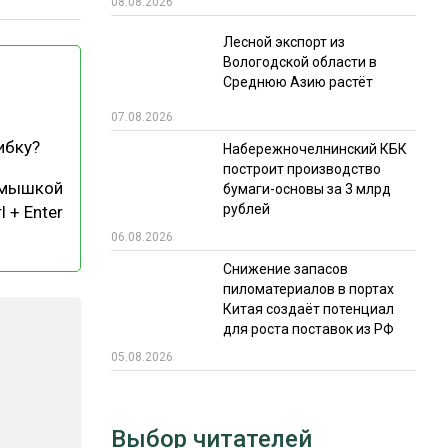
08.08.2026
РЫНКИ СБЫТА
Лесной экспорт из
Вологодской области в
В УСЛОВИЯХ САНКЦИЙ
Среднюю Азию растёт
07.08.2026
ибку?
Набережночелнинский КБК
построит производство
 мышкой
бумаги-основы за 3 млрд
рублей
l + Enter
06.08.2026
ИТОГИ МЕРОПРИЯТИЙ
Снижение запасов
пиломатериалов в портах
Китая создаёт потенциал
для роста поставок из РФ
05.08.2026
Выбор читателей