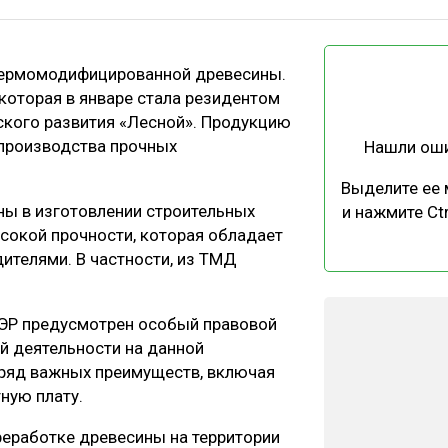
ЕВЕСИНЫ
РЫНОК
ПРОИЗВОДСТВО
ТЕХНОЛОГИИ
 термомодифицированной древесины.
ОТРАСЛЕВАЯ ДИСКУССИЯ
которая в январе стала резидентом
кого развития «Лесной». Продукцию
 производства прочных
Нашли ош
Выделите ее
ы в изготовлении строительных
и нажмите Ctr
сокой прочности, которая обладает
КАЛЕНДАРЬ ВЫСТАВОК
ителями. В частности, из ТМД
ЭР предусмотрен особый правовой
й деятельности на данной
т ряд важных преимуществ, включая
ную плату.
реработке древесины на территории