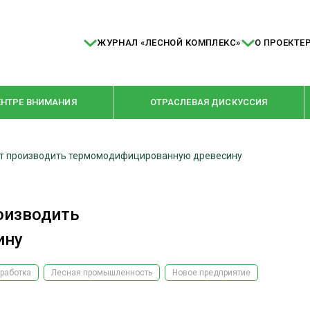
ЖУРНАЛ «ЛЕСНОЙ КОМПЛЕКС»
О ПРОЕКТЕ
ЕНТРЕ ВНИМАНИЯ
ОТРАСЛЕВАЯ ДИСКУССИЯ
ут производить термомодифицированную древесину
РУБРИКИ
Я ПЕРЕРАБОТКА
НОВОСТИ
оизводить
Е
КРУПНЫМ ПЛАНОМ
ину
ОЕ ДОМОСТРОЕНИЕ
ВЗГЛЯД ИЗНУТРИ
 ПРОИЗВОДСТВО
В ЦЕНТРЕ ВНИМАНИЯ
работка
Лесная промышленность
Новое предприятие
 ДРЕВЕСИНЫ
ПРЕДПРИЯТИЯ ЛПК