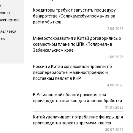
м
Кредиторы требуют запустить процедуру
сов в
банкротства «Соликамскбумпрома» из-за
экспертов
роста убытков
2.08.2026
 является
Минвостокразвития и Китай договорились о
лью
совместном плане по ЦПК «Полярная» в
.
Забайкальском крае
1.08.2026
Россия и Китай согласовали проекты по
лесопереработке, машиностроению и
поставкам пеллет в КНР
4.08.2026
В Ульяновской области расширяется
производство станков для деревообработки
31.07.2026
Китай увеличивает потребление фанеры для
производства паркета премиум-класса
30.07.2026