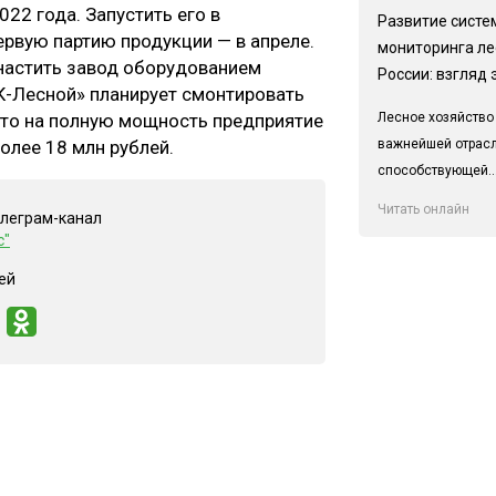
22 года. Запустить его в
Развитие систе
ервую партию продукции — в апреле.
мониторинга ле
снастить завод оборудованием
России: взгляд 
К-Лесной» планирует смонтировать
Лесное хозяйство
 что на полную мощность предприятие
важнейшей отрас
олее 18 млн рублей.
способствующей..
Читать онлайн
елеграм-канал
с"
ей