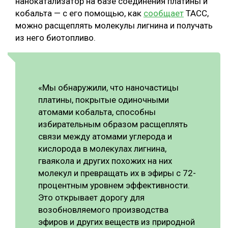
нанокатализатор на базе соединения платины и
кобальта — с его помощью, как
сообщает
ТАСС,
СУШКА ДРЕВЕСИНЫ
можно расщеплять молекулы лигнина и получать
МЕБЕЛЬНОЕ ПРОИЗВОДСТВО
из него биотопливо.
«Мы обнаружили, что наночастицы
платины, покрытые одиночными
атомами кобальта, способны
избирательным образом расщеплять
связи между атомами углерода и
кислорода в молекулах лигнина,
гваякола и других похожих на них
молекул и превращать их в эфиры с 72-
процентным уровнем эффективности.
Это открывает дорогу для
возобновляемого производства
эфиров и других веществ из природной