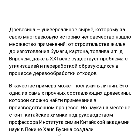
ОБРАБОТКА ДРЕВЕСИНЫ
ЦИФРОВАЯ СРЕДА
РУБРИКИ
Древесина — универсальное сырьё, которому за
БИОЭНЕРГЕТИКА
свою многовековую историю человечество нашло
ТЕМАТИЧЕСКИЕ ПРОЕКТЫ
ЛЕСОВОССТАНОВЛЕНИЕ И ЗАЩИТА
множество применений: от строительства жилья
до изготовления бумаги, картона, топлива и т. д.
ЛОГИСТИКА
ПОДБОРКИ СТАТЕЙ
Впрочем, даже в XXI веке существует проблема с
ПРОИЗВОДСТВО ДРЕВЕСНЫХ ПЛИТ
утилизацией и переработкой образующихся в
процессе деревообработки отходов.
ЦБП
В качестве примера может послужить лигнин. Это
КОМПЛЕКСНАЯ ПЕРЕРАБОТКА
одна из самых прочных составляющих древесины,
которой сложно найти применение в
ЛЕСОПИЛЕНИЕ
производственном процессе. Но наука на месте не
ДЕРЕВЯННОЕ ДОМОСТРОЕНИЕ
стоит: китайские химики под руководством
профессора Института химии Китайской академии
БЕЗОПАСНОЕ ПРОИЗВОДСТВО
наук в Пекине Ханя Бусина создали
СОРТИРОВКА ДРЕВЕСИНЫ