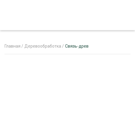
Главная
/
Деревообработка
/
Связь-древ
ЖУРНАЛ «ЛЕСНОЙ КОМПЛЕКС»
О ПРОЕКТЕ
РЕКЛАМОДАТЕЛЯМ
ЛЕСНОЕ ХОЗЯЙСТВО
ЭКСПЕРТНОЕ МНЕНИЕ
ЛЕСОЗАГОТОВКА