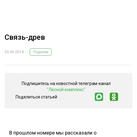
ОБРАБОТКА ДРЕВЕСИНЫ
ЦИФРОВАЯ СРЕДА
РУБРИКИ
БИОЭНЕРГЕТИКА
Связь-древ
ТЕМАТИЧЕСКИЕ ПРОЕКТЫ
ЛЕСОВОССТАНОВЛЕНИЕ И ЗАЩИТА
ЛОГИСТИКА
03.09.2014
Поделки
ПОДБОРКИ СТАТЕЙ
ПРОИЗВОДСТВО ДРЕВЕСНЫХ ПЛИТ
ЦБП
Подпишитесь на новостной телеграм-канал
"Лесной комплекс"
КОМПЛЕКСНАЯ ПЕРЕРАБОТКА
Поделиться статьей
ЛЕСОПИЛЕНИЕ
ДЕРЕВЯННОЕ ДОМОСТРОЕНИЕ
БЕЗОПАСНОЕ ПРОИЗВОДСТВО
В прошлом номере мы рассказали о
СОРТИРОВКА ДРЕВЕСИНЫ