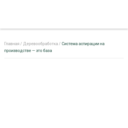
Главная
/
Деревообработка
/
Система аспирации на
производстве — это база
ЖУРНАЛ «ЛЕСНОЙ КОМПЛЕКС»
О ПРОЕКТЕ
РЕКЛАМОДАТЕЛЯМ
ЛЕСНОЕ ХОЗЯЙСТВО
ЭКСПЕРТНОЕ МНЕНИЕ
ЛЕСОЗАГОТОВКА