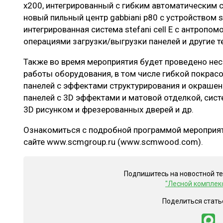
x200, интегрированный c гибким автоматическим ск
новый пильный центр gabbiani p80 с устройством s
интегрированная система stefani cell E с антроп
операциями загрузки/выгрузки панелей и другие т
Также во время мероприятия будет проведено не
работы оборудования, в том числе гибкой покра
панелей с эффектами структурирования и окраше
панелей с 3D эффектами и матовой отделкой, сис
3D рисунком и фрезерованных дверей и др.
Ознакомиться с подробной программой мероприят
сайте www.scmgroup.ru (www.scmwood.com).
Подпишитесь на новостной т
"Лесной комплек
Поделиться стать