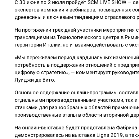
С 30 июня по 2 июля пройдёт SCM LIVE SHOW — се
ЛЕСОВОССТАНОВЛЕНИЕ И ЗАЩИТА
СУШКА ДР
экспертов компании и вебинаров, посвящённых с
ЛОГИСТИКА
МЕБЕЛЬНОЕ 
древесины и ключевым тенденциям отраслевого 
ПРОИЗВОДСТВО ДРЕВЕСНЫХ ПЛИТ
На протяжении трёх дней участники мероприятия 
трансляциями из Технологического центра в Римин
ЦБП
территории Италии, но и взаимодействовать с экс
«Мы переживаем период кардинальных изменений
ЭКСПЕРТНОЕ МНЕНИЕ
потребность в поддержании отношений с предпри
цифровую стратегию», — комментирует руководи
Луиджи де Вито.
Основное содержание онлайн-программы составляю
отдельными производственными участками, так и 
станками для разнообразных областей применения
производственные этапы в области вторичной де
На онлайн-выставке будет представлена Фабрик
демонстрировалась на выставке Ligna 2019, а так