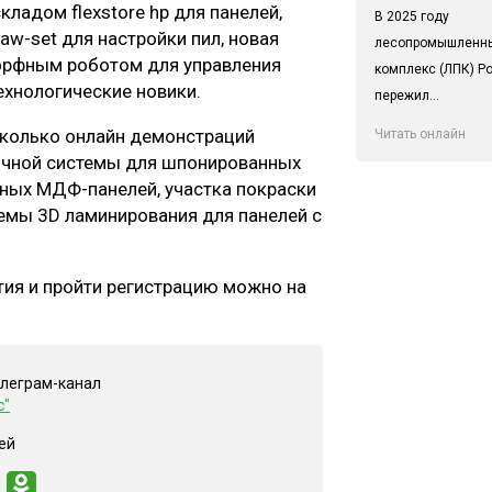
ладом flexstore hp для панелей,
В 2025 году
aw-set для настройки пил, новая
лесопромышленн
оморфным роботом для управления
комплекс (ЛПК) Р
ехнологические новики.
пережил...
сколько онлайн демонстраций
Читать онлайн
сочной системы для шпонированных
нных МДФ-панелей, участка покраски
темы 3D ламинирования для панелей с
ия и пройти регистрацию можно на
елеграм-канал
с"
ей