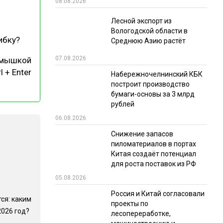
08.08.2026
РЫНКИ СБЫТА
Лесной экспорт из
Вологодской области в
В УСЛОВИЯХ САНКЦИЙ
ибку?
Среднюю Азию растёт
07.08.2026
 мышкой
l + Enter
Набережночелнинский КБК
построит производство
бумаги-основы за 3 млрд
рублей
06.08.2026
ИТОГИ МЕРОПРИЯТИЙ
Снижение запасов
пиломатериалов в портах
Китая создаёт потенциал
для роста поставок из РФ
05.08.2026
Россия и Китай согласовали
ся: каким
проекты по
2026 год?
лесопереработке,