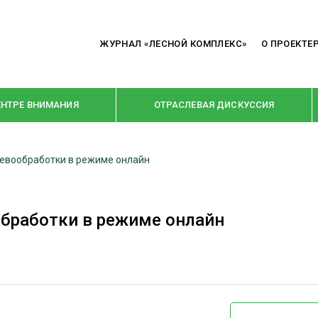
ЖУРНАЛ «ЛЕСНОЙ КОМПЛЕКС»
О ПРОЕКТЕ
ЕНТРЕ ВНИМАНИЯ
ОТРАСЛЕВАЯ ДИСКУССИЯ
евообработки в режиме онлайн
РУБРИКИ
Я ПЕРЕРАБОТКА
НОВОСТИ
бработки в режиме онлайн
Е
КРУПНЫМ ПЛАНОМ
ОЕ ДОМОСТРОЕНИЕ
ВЗГЛЯД ИЗНУТРИ
 ПРОИЗВОДСТВО
В ЦЕНТРЕ ВНИМАНИЯ
 ДРЕВЕСИНЫ
ПРЕДПРИЯТИЯ ЛПК