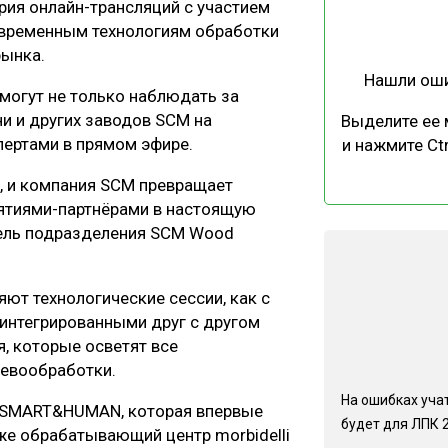
рия онлайн-трансляций с участием
ЕВЕСИНЫ
РЫНОК
овременным технологиям обработки
ПРОИЗВОДСТВО
ТЕХНОЛОГИИ
рынка.
Нашли ош
ОТРАСЛЕВАЯ ДИСКУССИЯ
смогут не только наблюдать за
и и других заводов SCM на
Выделите ее
пертами в прямом эфире.
и нажмите Ctr
, и компания SCM превращает
ятиями-партнёрами в настоящую
тель подразделения SCM Wood
КАЛЕНДАРЬ ВЫСТАВОК
т технологические сессии, как с
интегрированными друг с другом
, которые осветят все
ревообработки.
На ошибках учат
а SMART&HUMAN, которая впервые
будет для ЛПК 
же обрабатывающий центр morbidelli