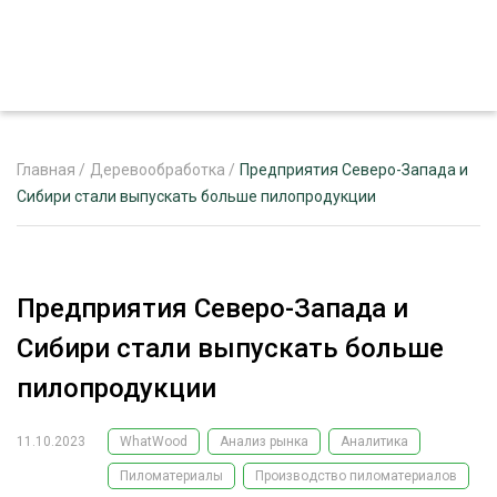
Главная
/
Деревообработка
/
Предприятия Северо-Запада и
Сибири стали выпускать больше пилопродукции
ЖУРНАЛ «ЛЕСНОЙ КОМПЛЕКС»
О ПРОЕКТЕ
Предприятия Северо-Запада и
РЕКЛАМОДАТЕЛЯМ
Сибири стали выпускать больше
пилопродукции
11.10.2023
WhatWood
Анализ рынка
Аналитика
ЛЕСНОЕ ХОЗЯЙСТВО
ЭКСПЕРТНОЕ МНЕНИЕ
Пиломатериалы
Производство пиломатериалов
ЛЕСОЗАГОТОВКА