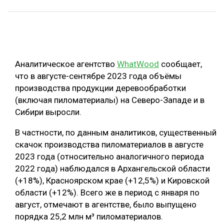
ОБРАБОТКА ДРЕВЕСИНЫ
ЦИФРОВАЯ СРЕДА
РУБРИКИ
БИОЭНЕРГЕТИКА
Аналитическое агентство
WhatWood
сообщает,
ТЕМАТИЧЕСКИЕ ПРОЕКТЫ
ЛЕСОВОССТАНОВЛЕНИЕ И ЗАЩИТА
что в августе-сентябре 2023 года объёмы
ЛОГИСТИКА
производства продукции деревообработки
ПОДБОРКИ СТАТЕЙ
(включая пиломатериалы) на Северо-Западе и в
ПРОИЗВОДСТВО ДРЕВЕСНЫХ ПЛИТ
Сибири выросли.
ЦБП
В частности, по данным аналитиков, существенный
скачок производства пиломатериалов в августе
КОМПЛЕКСНАЯ ПЕРЕРАБОТКА
2023 года (относительно аналогичного периода
ЛЕСОПИЛЕНИЕ
2022 года) наблюдался в Архангельской области
(+18%), Красноярском крае (+12,5%) и Кировской
ДЕРЕВЯННОЕ ДОМОСТРОЕНИЕ
области (+12%). Всего же в период с января по
БЕЗОПАСНОЕ ПРОИЗВОДСТВО
август, отмечают в агентстве, было выпущено
порядка 25,2 млн м³ пиломатериалов.
СОРТИРОВКА ДРЕВЕСИНЫ