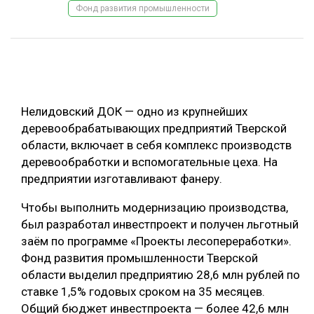
Фонд развития промышленности
ОБРАБОТКА ДРЕВЕСИНЫ
ЦИФРОВАЯ СРЕДА
РУБРИКИ
БИОЭНЕРГЕТИКА
ТЕМАТИЧЕСКИЕ ПРОЕКТЫ
ЛЕСОВОССТАНОВЛЕНИЕ И ЗАЩИТА
Нелидовский ДОК — одно из крупнейших
ЛОГИСТИКА
деревообрабатывающих предприятий Тверской
ПОДБОРКИ СТАТЕЙ
области, включает в себя комплекс производств
ПРОИЗВОДСТВО ДРЕВЕСНЫХ ПЛИТ
деревообработки и вспомогательные цеха. На
ЦБП
предприятии изготавливают фанеру.
Чтобы выполнить модернизацию производства,
КОМПЛЕКСНАЯ ПЕРЕРАБОТКА
был разработал инвестпроект и получен льготный
ЛЕСОПИЛЕНИЕ
заём по программе «Проекты лесопереработки».
Фонд развития промышленности Тверской
ДЕРЕВЯННОЕ ДОМОСТРОЕНИЕ
области выделил предприятию 28,6 млн рублей по
БЕЗОПАСНОЕ ПРОИЗВОДСТВО
ставке 1,5% годовых сроком на 35 месяцев.
Общий бюджет инвестпроекта — более 42,6 млн
СОРТИРОВКА ДРЕВЕСИНЫ