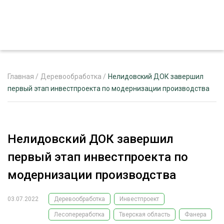
Главная
/
Деревообработка
/
Нелидовский ДОК завершил
первый этап инвестпроекта по модернизации производства
ЖУРНАЛ «ЛЕСНОЙ КОМПЛЕКС»
О ПРОЕКТЕ
Нелидовский ДОК завершил
РЕКЛАМОДАТЕЛЯМ
первый этап инвестпроекта по
модернизации производства
03.07.2022
Деревообработка
Инвестпроект
ЛЕСНОЕ ХОЗЯЙСТВО
ЭКСПЕРТНОЕ МНЕНИЕ
Лесопереработка
Тверская область
Фанера
ЛЕСОЗАГОТОВКА