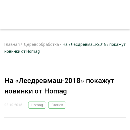
Главная
/
Деревообработка
/
На «Лесдревмаш-2018» покажут
новинки от Homag
ЖУРНАЛ «ЛЕСНОЙ КОМПЛЕКС»
О ПРОЕКТЕ
На «Лесдревмаш-2018» покажут
РЕКЛАМОДАТЕЛЯМ
новинки от Homag
03.10.2018
Homag
Станок
ЛЕСНОЕ ХОЗЯЙСТВО
ЭКСПЕРТНОЕ МНЕНИЕ
ЛЕСОЗАГОТОВКА