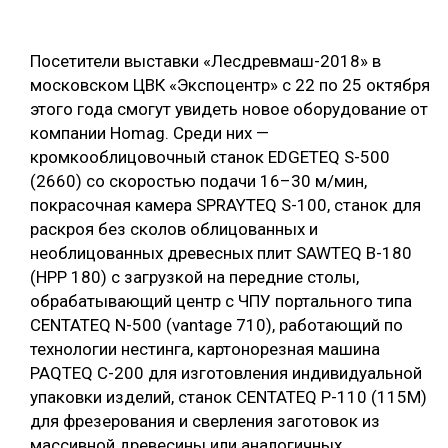
ОБРАБОТКА ДРЕВЕСИНЫ
Посетители выставки «Лесдревмаш-2018» в
ЦИФРОВАЯ СРЕДА
РУБРИКИ
московском ЦВК «Экспоцентр» с 22 по 25 октября
БИОЭНЕРГЕТИКА
этого года смогут увидеть новое оборудование от
ТЕМАТИЧЕСКИЕ ПРОЕКТЫ
компании Homag. Среди них —
ЛЕСОВОССТАНОВЛЕНИЕ И ЗАЩИТА
кромкооблицовочный станок EDGETEQ S-500
ЛОГИСТИКА
(2660) со скоростью подачи 16–30 м/мин,
ПОДБОРКИ СТАТЕЙ
покрасочная камера SPRAYTEQ S-100, станок для
ПРОИЗВОДСТВО ДРЕВЕСНЫХ ПЛИТ
раскроя без сколов облицованных и
ЦБП
необлицованных древесных плит SAWTEQ B-180
(HPP 180) c загрузкой на передние столы,
КОМПЛЕКСНАЯ ПЕРЕРАБОТКА
обрабатывающий центр с ЧПУ портального типа
CENTATEQ N-500 (vantage 710), работающий по
ЛЕСОПИЛЕНИЕ
технологии нестинга, картонорезная машина
ДЕРЕВЯННОЕ ДОМОСТРОЕНИЕ
PAQTEQ C-200 для изготовления индивидуальной
упаковки изделий, станок CENTATEQ P-110 (115M)
БЕЗОПАСНОЕ ПРОИЗВОДСТВО
для фрезерования и сверления заготовок из
СОРТИРОВКА ДРЕВЕСИНЫ
массивной древесины или аналогичных