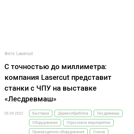
ОБРАБОТКА ДРЕВЕСИНЫ
ЦИФРОВАЯ СРЕДА
РУБРИКИ
БИОЭНЕРГЕТИКА
ТЕМАТИЧЕСКИЕ ПРОЕКТЫ
ЛЕСОВОССТАНОВЛЕНИЕ И ЗАЩИТА
ЛОГИСТИКА
Фото: Lasercut
ПОДБОРКИ СТАТЕЙ
ПРОИЗВОДСТВО ДРЕВЕСНЫХ ПЛИТ
С точностью до миллиметра:
ЦБП
компания Lasercut представит
станки с ЧПУ на выставке
КОМПЛЕКСНАЯ ПЕРЕРАБОТКА
«Лесдревмаш»
ЛЕСОПИЛЕНИЕ
ДЕРЕВЯННОЕ ДОМОСТРОЕНИЕ
05.09.2022
Выставка
Деревообработка
Лесдревмаш
БЕЗОПАСНОЕ ПРОИЗВОДСТВО
Оборудование
Отраслевое мероприятие
Производитель оборудования
Станок
СОРТИРОВКА ДРЕВЕСИНЫ