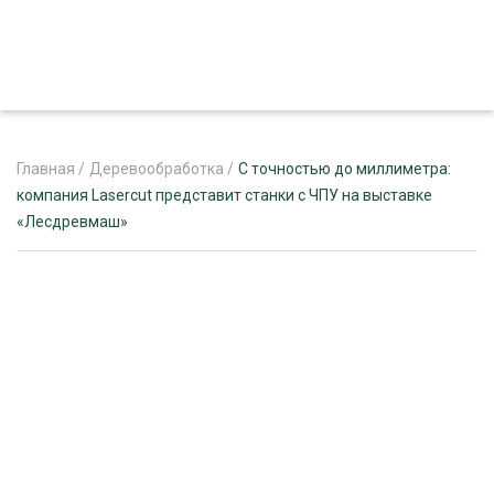
Главная
/
Деревообработка
/
С точностью до миллиметра:
компания Lasercut представит станки с ЧПУ на выставке
«Лесдревмаш»
ЖУРНАЛ «ЛЕСНОЙ КОМПЛЕКС»
О ПРОЕКТЕ
РЕКЛАМОДАТЕЛЯМ
ЛЕСНОЕ ХОЗЯЙСТВО
ЭКСПЕРТНОЕ МНЕНИЕ
ЛЕСОЗАГОТОВКА