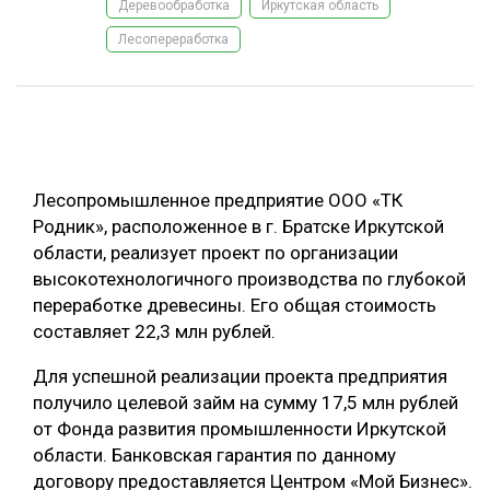
Деревообработка
Иркутская область
ОБРАБОТКА ДРЕВЕСИНЫ
Лесопереработка
ЦИФРОВАЯ СРЕДА
РУБРИКИ
БИОЭНЕРГЕТИКА
ТЕМАТИЧЕСКИЕ ПРОЕКТЫ
ЛЕСОВОССТАНОВЛЕНИЕ И ЗАЩИТА
ЛОГИСТИКА
Лесопромышленное предприятие ООО «ТК
ПОДБОРКИ СТАТЕЙ
Родник», расположенное в г. Братске Иркутской
ПРОИЗВОДСТВО ДРЕВЕСНЫХ ПЛИТ
области, реализует проект по организации
ЦБП
высокотехнологичного производства по глубокой
переработке древесины. Его общая стоимость
КОМПЛЕКСНАЯ ПЕРЕРАБОТКА
составляет 22,3 млн рублей.
ЛЕСОПИЛЕНИЕ
Для успешной реализации проекта предприятия
получило целевой займ на сумму 17,5 млн рублей
ДЕРЕВЯННОЕ ДОМОСТРОЕНИЕ
от Фонда развития промышленности Иркутской
БЕЗОПАСНОЕ ПРОИЗВОДСТВО
области. Банковская гарантия по данному
договору предоставляется Центром «Мой Бизнес».
СОРТИРОВКА ДРЕВЕСИНЫ