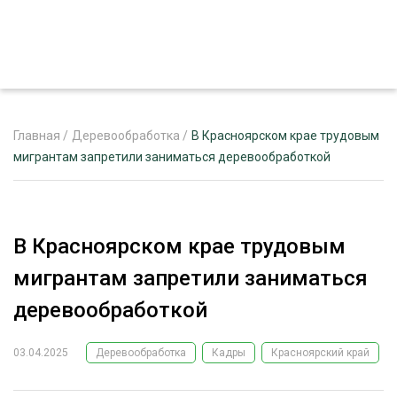
Главная
/
Деревообработка
/
В Красноярском крае трудовым
мигрантам запретили заниматься деревообработкой
ЖУРНАЛ «ЛЕСНОЙ КОМПЛЕКС»
О ПРОЕКТЕ
В Красноярском крае трудовым
РЕКЛАМОДАТЕЛЯМ
мигрантам запретили заниматься
деревообработкой
03.04.2025
Деревообработка
Кадры
Красноярский край
ЛЕСНОЕ ХОЗЯЙСТВО
ЭКСПЕРТНОЕ МНЕНИЕ
ЛЕСОЗАГОТОВКА