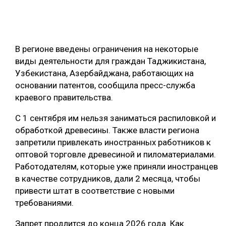
ОБРАБОТКА ДРЕВЕСИНЫ
ЦИФРОВАЯ СРЕДА
РУБРИКИ
В регионе введены ограничения на некоторые
БИОЭНЕРГЕТИКА
виды деятельности для граждан Таджикистана,
ТЕМАТИЧЕСКИЕ ПРОЕКТЫ
ЛЕСОВОССТАНОВЛЕНИЕ И ЗАЩИТА
Узбекистана, Азербайджана, работающих на
основании патентов, сообщила пресс-служба
ЛОГИСТИКА
ПОДБОРКИ СТАТЕЙ
краевого правительства.
ПРОИЗВОДСТВО ДРЕВЕСНЫХ ПЛИТ
С 1 сентября им нельзя заниматься распиловкой и
ЦБП
обработкой древесины. Также власти региона
запретили привлекать иностранных работников к
КОМПЛЕКСНАЯ ПЕРЕРАБОТКА
оптовой торговле древесиной и пиломатериалами.
Работодателям, которые уже приняли иностранцев
ЛЕСОПИЛЕНИЕ
в качестве сотрудников, дали 2 месяца, чтобы
ДЕРЕВЯННОЕ ДОМОСТРОЕНИЕ
привести штат в соответствие с новыми
требованиями.
БЕЗОПАСНОЕ ПРОИЗВОДСТВО
Запрет продлится до конца 2026 года. Как
СОРТИРОВКА ДРЕВЕСИНЫ