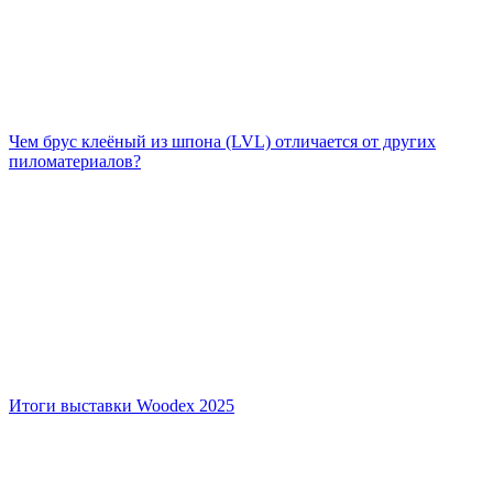
Чем брус клеёный из шпона (LVL) отличается от других
пиломатериалов?
Итоги выставки Woodex 2025