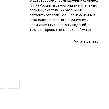
В 2025 году лесопромышленный комплекс
(ЛПК) России пережил ряд значительных
событий, охвативших различные
сегменты отрасли. Всё — от изменений в
законодательстве, экономических и
промышленных взлётов и падений, а
также цифровых нововведений — так...
Читать далее...
Подпишитесь