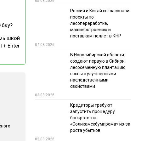
05.08.2026
РЫНКИ СБЫТА
Россия и Китай согласовали
проекты по
В УСЛОВИЯХ САНКЦИЙ
лесопереработке,
ибку?
машиностроению и
поставкам пеллет в КНР
 мышкой
04.08.2026
l + Enter
В Новосибирской области
создают первую в Сибири
лесосеменную плантацию
сосны с улучшенными
ИТОГИ МЕРОПРИЯТИЙ
наследственными
свойствами
03.08.2026
Кредиторы требуют
запустить процедуру
банкротства
«Соликамскбумпрома» из-за
сного
роста убытков
02.08.2026