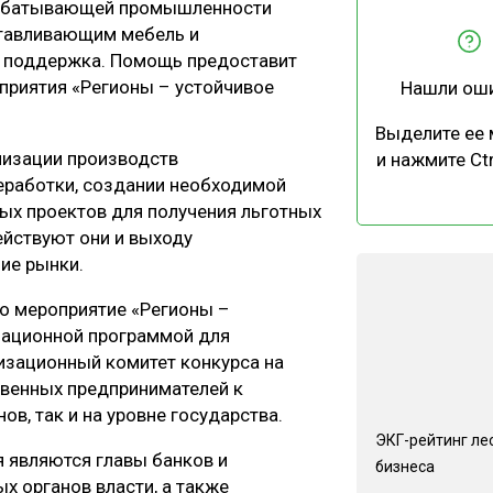
рабатывающей промышленности
ЕВЕСИНЫ
РЫНОК
отавливающим мебель и
ПРОИЗВОДСТВО
ТЕХНОЛОГИИ
 поддержка. Помощь предоставит
приятия «Регионы – устойчивое
Нашли ош
ОТРАСЛЕВАЯ ДИСКУССИЯ
Выделите ее
низации производств
и нажмите Ctr
еработки, создании необходимой
ых проектов для получения льготных
ействуют они и выходу
ие рынки.
КАЛЕНДАРЬ ВЫСТАВОК
о мероприятие «Регионы –
зационной программой для
изационный комитет конкурса на
твенных предпринимателей к
ов, так и на уровне государства.
ЭКГ-рейтинг ле
 являются главы банков и
бизнеса
х органов власти, а также