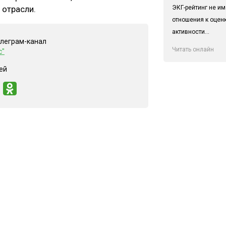
ЭКГ-рейтинг не им
 отрасли.
отношения к оцен
активности...
елеграм-канал
Читать онлайн
с"
ей