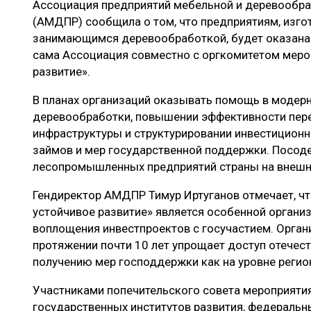
Ассоциация предприятий мебельной и деревооб
ЛЕСОВОССТАНОВЛЕНИЕ И ЗАЩИТА
СУШКА ДР
(АМДПР) сообщила о том, что предприятиям, изг
ЛОГИСТИКА
МЕБЕЛЬНОЕ 
занимающимся деревообработкой, будет оказана
сама Ассоциация совместно с оргкомитетом меро
ПРОИЗВОДСТВО ДРЕВЕСНЫХ ПЛИТ
развитие».
ЦБП
В планах организаций оказывать помощь в модер
деревообработки, повышении эффективности пер
инфраструктуры и структурировании инвестиционн
ЭКСПЕРТНОЕ МНЕНИЕ
займов и мер государственной поддержки. Посод
лесопромышленных предприятий страны на внешн
Гендиректор АМДПР Тимур Иртуганов отмечает, чт
устойчивое развитие» является особенной органи
воплощения инвестпроектов с госучастием. Орган
протяжении почти 10 лет упрощает доступ отечес
получению мер господдержки как на уровне регион
Участниками попечительского совета мероприятия
государственных институтов развития, федеральны