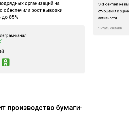
 подрядных организаций на
ЭКГ-рейтинг не им
o обеспечили рост вывозки
отношения к оцен
 до 85%.
активности...
Читать онлайн
елеграм-канал
с"
ей
т производство бумаги-