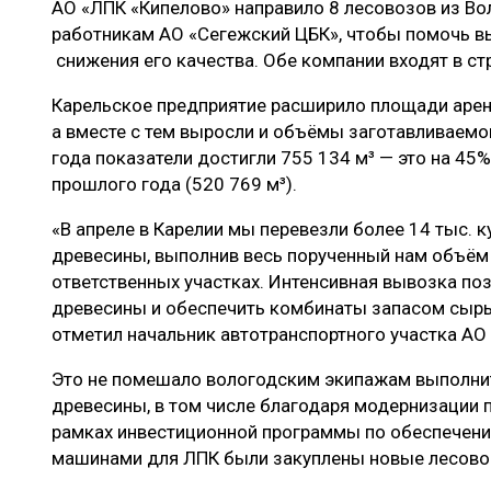
АО «ЛПК «Кипелово» направило 8 лесовозов из Во
ЛЕСОВОССТАНОВЛЕНИЕ И ЗАЩИТА
СУШКА ДР
работникам АО «Сегежский ЦБК», чтобы помочь вы
ЛОГИСТИКА
МЕБЕЛЬНОЕ 
снижения его качества. Обе компании входят в ст
ПРОИЗВОДСТВО ДРЕВЕСНЫХ ПЛИТ
Карельское предприятие расширило площади арен
а вместе с тем выросли и объёмы заготавливаемо
ЦБП
года показатели достигли 755 134 м³ — это на 45
прошлого года (520 769 м³).
ЭКСПЕРТНОЕ МНЕНИЕ
«В апреле в Карелии мы перевезли более 14 тыс. 
древесины, выполнив весь порученный нам объём 
ответственных участках. Интенсивная вывозка поз
древесины и обеспечить комбинаты запасом сырь
отметил начальник автотранспортного участка АО
Это не помешало вологодским экипажам выполни
древесины, в том числе благодаря модернизации па
рамках инвестиционной программы по обеспечен
машинами для ЛПК были закуплены новые лесов