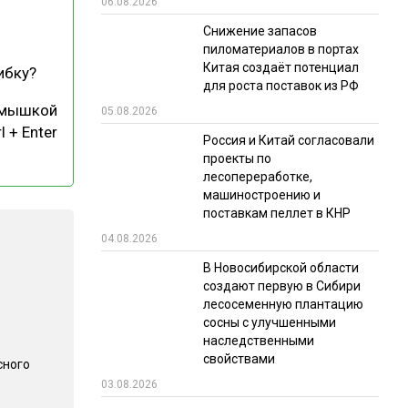
06.08.2026
РЫНКИ СБЫТА
Снижение запасов
пиломатериалов в портах
В УСЛОВИЯХ САНКЦИЙ
Китая создаёт потенциал
ибку?
для роста поставок из РФ
 мышкой
05.08.2026
l + Enter
Россия и Китай согласовали
проекты по
лесопереработке,
машиностроению и
поставкам пеллет в КНР
ИТОГИ МЕРОПРИЯТИЙ
04.08.2026
В Новосибирской области
создают первую в Сибири
лесосеменную плантацию
сосны с улучшенными
наследственными
свойствами
сного
03.08.2026