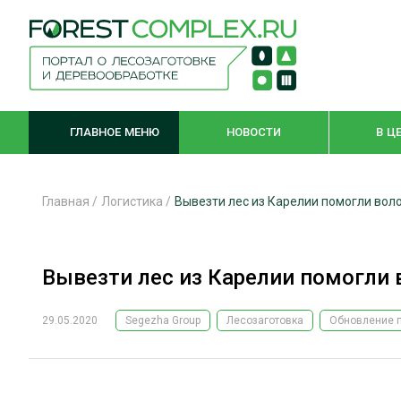
ГЛАВНОЕ МЕНЮ
НОВОСТИ
В Ц
Главная
/
Логистика
/
Вывезти лес из Карелии помогли вол
ЛЕСНОЕ ХОЗЯЙСТВО
КОМПЛЕКСНА
Вывезти лес из Карелии помогли
ЛЕСОЗАГОТОВКА
ЛЕСОПИЛЕНИ
ОБРАБОТКА ДРЕВЕСИНЫ
ДЕРЕВЯНН
29.05.2020
Segezha Group
Лесозаготовка
Обновление 
ЦИФРОВАЯ СРЕДА
БЕЗОПАСНОЕ
БИОЭНЕРГЕТИКА
СОРТИРОВКА