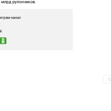
 млрд рулончиков.
леграм-канал
"
й