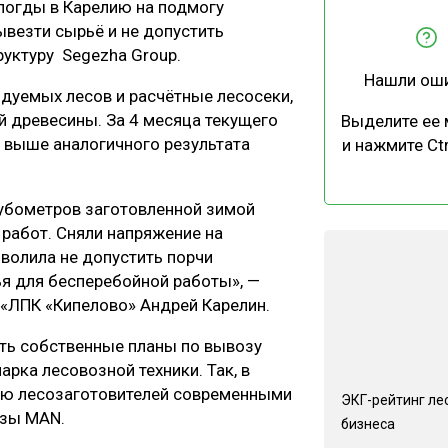
логды в Карелию на подмогу
ЕВЕСИНЫ
РЫНОК
везти сырьё и не допустить
ПРОИЗВОДСТВО
ТЕХНОЛОГИИ
руктуру Segezha Group.
Нашли ош
ОТРАСЛЕВАЯ ДИСКУССИЯ
дуемых лесов и расчётные лесосеки,
й древесины. За 4 месяца текущего
Выделите ее
% выше аналогичного результата
и нажмите Ctr
кубометров заготовленной зимой
работ. Сняли напряжение на
КАЛЕНДАРЬ ВЫСТАВОК
волила не допустить порчи
я для бесперебойной работы», —
 «ЛПК «Кипелово» Андрей Карелин.
ть собственные планы по вывозу
рка лесовозной техники. Так, в
ию лесозаготовителей современными
ЭКГ-рейтинг ле
озы МАN.
бизнеса