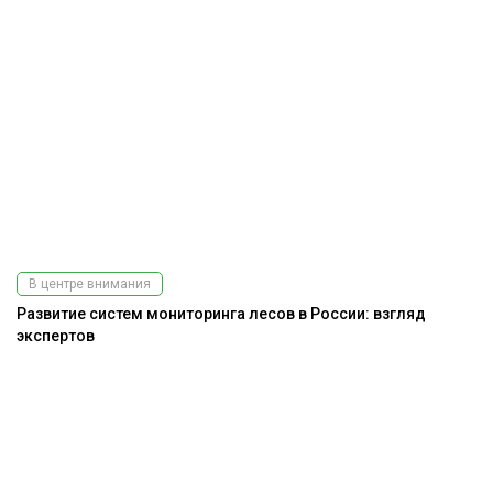
Подпишитесь
на наш
телеграм-канал
В центре внимания
Развитие систем мониторинга лесов в России: взгляд
экспертов