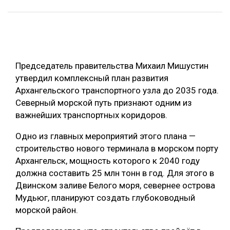
ОБРАБОТКА ДРЕВЕСИНЫ
ЦИФРОВАЯ СРЕДА
РУБРИКИ
БИОЭНЕРГЕТИКА
Председатель правительства Михаил Мишустин
ТЕМАТИЧЕСКИЕ ПРОЕКТЫ
ЛЕСОВОССТАНОВЛЕНИЕ И ЗАЩИТА
утвердил комплексный план развития
ЛОГИСТИКА
Архангельского транспортного узла до 2035 года.
ПОДБОРКИ СТАТЕЙ
Северный морской путь признают одним из
ПРОИЗВОДСТВО ДРЕВЕСНЫХ ПЛИТ
важнейших транспортных коридоров.
ЦБП
Одно из главных мероприятий этого плана —
строительство нового терминала в морском порту
КОМПЛЕКСНАЯ ПЕРЕРАБОТКА
Архангельск, мощность которого к 2040 году
ЛЕСОПИЛЕНИЕ
должна составить 25 млн тонн в год. Для этого в
Двинском заливе Белого моря, севернее острова
ДЕРЕВЯННОЕ ДОМОСТРОЕНИЕ
Мудьюг, планируют создать глубоководный
БЕЗОПАСНОЕ ПРОИЗВОДСТВО
морской район.
СОРТИРОВКА ДРЕВЕСИНЫ