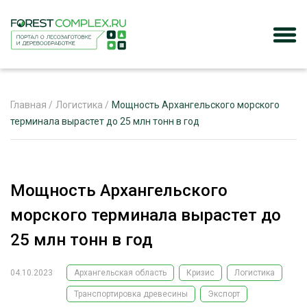
Главная
/
Логистика
/
Мощность Архангельского морского
терминала вырастет до 25 млн тонн в год
ЖУРНАЛ «ЛЕСНОЙ КОМПЛЕКС»
О ПРОЕКТЕ
Мощность Архангельского
РЕКЛАМОДАТЕЛЯМ
морского терминала вырастет до
25 млн тонн в год
04.10.2023
Архангельская область
Кризис
Логистика
ЛЕСНОЕ ХОЗЯЙСТВО
ЭКСПЕРТНОЕ МНЕНИЕ
Транспортировка древесины
Экспорт
ЛЕСОЗАГОТОВКА