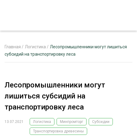
Главная
/
Логистика
/
Лесопромышленники могут лишиться
субсидий на транспортировку леса
ЖУРНАЛ «ЛЕСНОЙ КОМПЛЕКС»
О ПРОЕКТЕ
Лесопромышленники могут
РЕКЛАМОДАТЕЛЯМ
лишиться субсидий на
транспортировку леса
13.07.2021
Логистика
Минпромторг
Субсидии
ЛЕСНОЕ ХОЗЯЙСТВО
ЭКСПЕРТНОЕ МНЕНИЕ
Транспортировка древесины
ЛЕСОЗАГОТОВКА