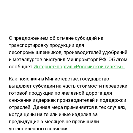
ОБРАБОТКА ДРЕВЕСИНЫ
ЦИФРОВАЯ СРЕДА
РУБРИКИ
БИОЭНЕРГЕТИКА
С предложением об отмене субсидий на
ТЕМАТИЧЕСКИЕ ПРОЕКТЫ
ЛЕСОВОССТАНОВЛЕНИЕ И ЗАЩИТА
транспортировку продукции для
ЛОГИСТИКА
лесопромышленников, производителей удобрений
ПОДБОРКИ СТАТЕЙ
и металлургов выступил Минпромторг РФ. Об этом
ПРОИЗВОДСТВО ДРЕВЕСНЫХ ПЛИТ
сообщает
Интернет-портал «Российской газеты».
ЦБП
Как пояснили в Министерстве, государство
выделяет субсидии на часть стоимости перевозки
КОМПЛЕКСНАЯ ПЕРЕРАБОТКА
готовой продукции по железной дороге для
ЛЕСОПИЛЕНИЕ
снижения издержек производителей и поддержки
отраслей. Данная мера применяется в тех случаях,
ДЕРЕВЯННОЕ ДОМОСТРОЕНИЕ
когда цены на те или иные изделия за
БЕЗОПАСНОЕ ПРОИЗВОДСТВО
предыдущие 6 месяцев не превышали
установленного значения.
СОРТИРОВКА ДРЕВЕСИНЫ