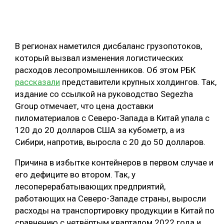
ОБРАБОТКА ДРЕВЕСИНЫ
ЦИФРОВАЯ СРЕДА
РУБРИКИ
В регионах наметился дисбаланс грузопотоков,
БИОЭНЕРГЕТИКА
который вызвал изменения логистических
ТЕМАТИЧЕСКИЕ ПРОЕКТЫ
ЛЕСОВОССТАНОВЛЕНИЕ И ЗАЩИТА
расходов лесопромышленников. Об этом РБК
рассказали
представители крупных холдингов. Так,
ЛОГИСТИКА
издание со ссылкой на руководство Segezha
ПОДБОРКИ СТАТЕЙ
ПРОИЗВОДСТВО ДРЕВЕСНЫХ ПЛИТ
Group отмечает, что цена доставки
пиломатериалов с Северо-Запада в Китай упала с
ЦБП
120 до 20 долларов США за кубометр, а из
Сибири, напротив, выросла с 20 до 50 долларов.
КОМПЛЕКСНАЯ ПЕРЕРАБОТКА
Причина в избытке контейнеров в первом случае и
ЛЕСОПИЛЕНИЕ
его дефиците во втором. Так, у
ДЕРЕВЯННОЕ ДОМОСТРОЕНИЕ
лесоперерабатывающих предприятий,
работающих на Северо-Западе страны, выросли
БЕЗОПАСНОЕ ПРОИЗВОДСТВО
расходы на транспортировку продукции в Китай по
СОРТИРОВКА ДРЕВЕСИНЫ
сравнению с четвёртым кварталом 2022 года и