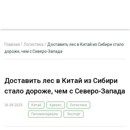
Главная
/
Логистика
/
Доставить лес в Китай из Сибири стало
дороже, чем с Северо-Запада
ЖУРНАЛ «ЛЕСНОЙ КОМПЛЕКС»
О ПРОЕКТЕ
Доставить лес в Китай из Сибири
РЕКЛАМОДАТЕЛЯМ
стало дороже, чем с Северо-Запада
26.08.2023
Китай
Кризис
Логистика
Пиломатериалы
Экспорт
ЛЕСНОЕ ХОЗЯЙСТВО
ЭКСПЕРТНОЕ МНЕНИЕ
ЛЕСОЗАГОТОВКА