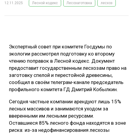
12.11.2025
Лесной кодекс
Лесозаготовка
лесхоз
ОБРАБОТКА ДРЕВЕСИНЫ
ЦИФРОВАЯ СРЕДА
РУБРИКИ
БИОЭНЕРГЕТИКА
ТЕМАТИЧЕСКИЕ ПРОЕКТЫ
ЛЕСОВОССТАНОВЛЕНИЕ И ЗАЩИТА
Экспертный совет при комитете Госдумы по
ЛОГИСТИКА
экологии рассмотрел подготовку ко второму
ПОДБОРКИ СТАТЕЙ
чтению поправок в Лесной кодекс. Документ
ПРОИЗВОДСТВО ДРЕВЕСНЫХ ПЛИТ
предоставит государственным лесхозам право на
ЦБП
заготовку спелой и перестойной древесины,
сообщил в своём телеграм-канале председатель
КОМПЛЕКСНАЯ ПЕРЕРАБОТКА
профильного комитета ГД Дмитрий Кобылкин.
ЛЕСОПИЛЕНИЕ
Сегодня частные компании арендуют лишь 15%
лесных массивов и занимаются уходом за
ДЕРЕВЯННОЕ ДОМОСТРОЕНИЕ
вверенными им лесными ресурсами.
БЕЗОПАСНОЕ ПРОИЗВОДСТВО
Оставшиеся 85% лесного фонда находятся в зоне
риска: из‑за недофинансирования лесхозы
СОРТИРОВКА ДРЕВЕСИНЫ