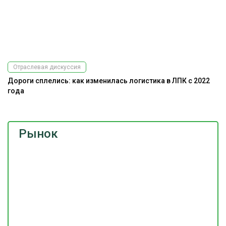
Отраслевая дискуссия
Дороги сплелись: как изменилась логистика в ЛПК с 2022
На
года
Рынок