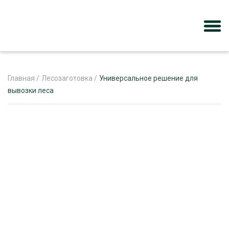
Главная
/
Лесозаготовка
/
Универсальное решение для
вывозки леса
ЖУРНАЛ «ЛЕСНОЙ КОМПЛЕКС»
О ПРОЕКТЕ
РЕКЛАМОДАТЕЛЯМ
ЛЕСНОЕ ХОЗЯЙСТВО
ЭКСПЕРТНОЕ МНЕНИЕ
ЛЕСОЗАГОТОВКА