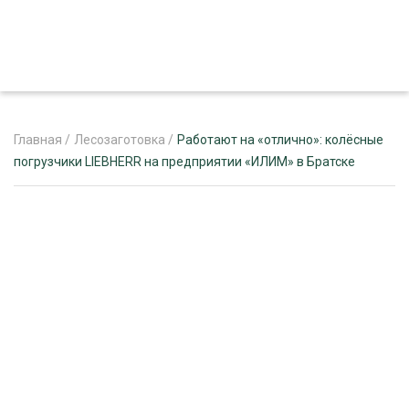
Главная
/
Лесозаготовка
/
Работают на «отлично»: колёсные
погрузчики LIEBHERR на предприятии «ИЛИМ» в Братске
ЖУРНАЛ «ЛЕСНОЙ КОМПЛЕКС»
О ПРОЕКТЕ
РЕКЛАМОДАТЕЛЯМ
ЛЕСНОЕ ХОЗЯЙСТВО
ЭКСПЕРТНОЕ МНЕНИЕ
ЛЕСОЗАГОТОВКА