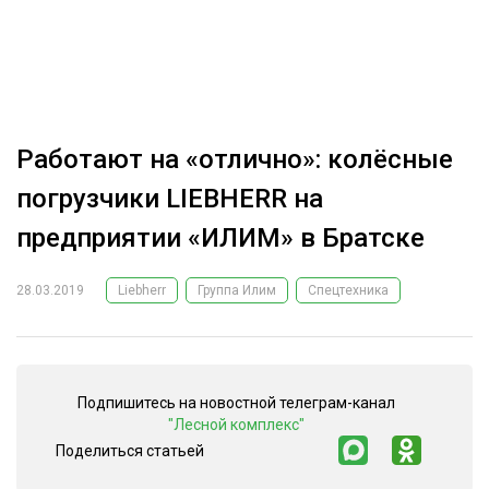
ОБРАБОТКА ДРЕВЕСИНЫ
ЦИФРОВАЯ СРЕДА
РУБРИКИ
БИОЭНЕРГЕТИКА
ТЕМАТИЧЕСКИЕ ПРОЕКТЫ
ЛЕСОВОССТАНОВЛЕНИЕ И ЗАЩИТА
Работают на «отлично»: колёсные
ЛОГИСТИКА
погрузчики LIEBHERR на
ПОДБОРКИ СТАТЕЙ
ПРОИЗВОДСТВО ДРЕВЕСНЫХ ПЛИТ
предприятии «ИЛИМ» в Братске
ЦБП
28.03.2019
Liebherr
Группа Илим
Спецтехника
КОМПЛЕКСНАЯ ПЕРЕРАБОТКА
ЛЕСОПИЛЕНИЕ
Подпишитесь на новостной телеграм-канал
ДЕРЕВЯННОЕ ДОМОСТРОЕНИЕ
"Лесной комплекс"
БЕЗОПАСНОЕ ПРОИЗВОДСТВО
Поделиться статьей
СОРТИРОВКА ДРЕВЕСИНЫ