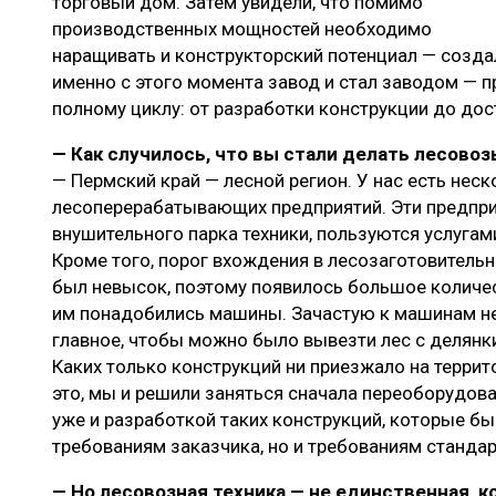
торговый дом. Затем увидели, что помимо
производственных мощностей необходимо
наращивать и конструкторский потенциал — создал
именно с этого момента завод и стал заводом — 
полному циклу: от разработки конструкции до до
— Как случилось, что вы стали делать лесовоз
— Пермский край — лесной регион. У нас есть нес
лесоперерабатывающих предприятий. Эти предпри
внушительного парка техники, пользуются услугам
Кроме того, порог вхождения в лесозаготовитель
был невысок, поэтому появилось большое количес
им понадобились машины. Зачастую к машинам не
главное, чтобы можно было вывезти лес с делянки
Каких только конструкций ни приезжало на террит
это, мы и решили заняться сначала переоборудов
уже и разработкой таких конструкций, которые бы
требованиям заказчика, но и требованиям стандар
— Но лесовозная техника — не единственная, 