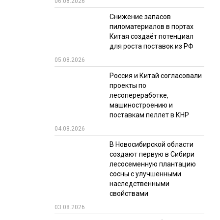
06.08.2026
РЫНКИ СБЫТА
Снижение запасов
пиломатериалов в портах
В УСЛОВИЯХ САНКЦИЙ
Китая создаёт потенциал
для роста поставок из РФ
05.08.2026
Россия и Китай согласовали
проекты по
лесопереработке,
машиностроению и
поставкам пеллет в КНР
ИТОГИ МЕРОПРИЯТИЙ
04.08.2026
В Новосибирской области
создают первую в Сибири
лесосеменную плантацию
сосны с улучшенными
наследственными
свойствами
03.08.2026