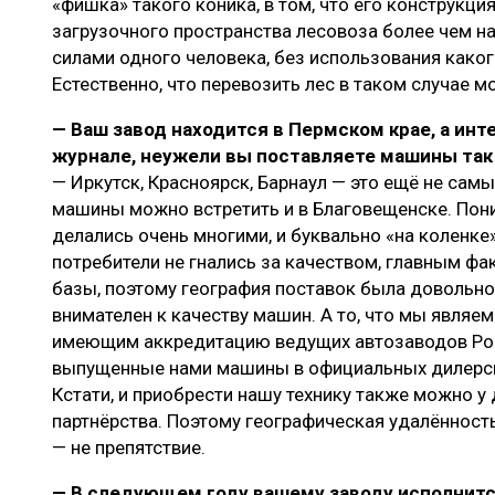
«фишка» такого коника, в том, что его конструкци
загрузочного пространства лесовоза более чем на
силами одного человека, без использования каког
Естественно, что перевозить лес в таком случае 
— Ваш завод находится в Пермском крае, а ин
журнале, неужели вы поставляете машины так
— Иркутск, Красноярск, Барнаул — это ещё не сам
машины можно встретить и в Благовещенске. Пон
делались очень многими, и буквально «на коленке»
потребители не гнались за качеством, главным ф
базы, поэтому география поставок была довольно
внимателен к качеству машин. А то, что мы являе
имеющим аккредитацию ведущих автозаводов Рос
выпущенные нами машины в официальных дилерски
Кстати, и приобрести нашу технику также можно у 
партнёрства. Поэтому географическая удалённост
— не препятствие.
— В следующем году вашему заводу исполнится