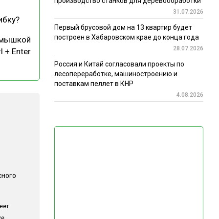
производство станков для деревообработки
31.07.2026
ибку?
Первый брусовой дом на 13 квартир будет
построен в Хабаровском крае до конца года
 мышкой
28.07.2026
l + Enter
Россия и Китай согласовали проекты по
лесопереработке, машиностроению и
поставкам пеллет в КНР
4.08.2026
сного
еет
ке