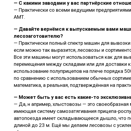
— С какими заводами у вас партнёрские отнош
— Практически со всеми ведущими предприятиями
АМТ.
— Давайте вернёмся к выпускаемым вами маш
лесозаготовителю?
— Практически полный спектр машин для вывозки 
если можно так выразится, лесовозы и сортимент
Все эти машины могут использоваться как для выв
перемещения между складами или для доставки к
использование полуприцепов на плече порядка 5
по сравнению с использованием обычных сортимен
математика, а реальная, подтверждённая на практ
— Может быть у вас есть какие-то эксклюзив
— Да, н апример, хлыстовозы — это своеобразная
имеющая систему самозатягивания прицепа-роспус
автопоезда имеет складывающееся дышло, что по
длиной до 23 м. Ещё мы делаем лесовозы с усил