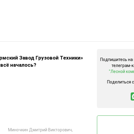
рмский Завод Грузовой Техники»
Подпишитесь на
 всё началось?
телеграм-
"Лесной ком
Поделиться 
ь
и
Миночкин Дмитрий Викторович,