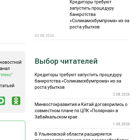
Кредиторы требуют
запустить процедуру
банкротства
«Соликамскбумпрома» из-за
роста убытков
02.08.2026
Выбор читателей
 новостной
канал
плекс"
Кредиторы требуют запустить процедуру
банкротства «Соликамскбумпрома» из-за
статьей
роста убытков
2.08.2026
Минвостокразвития и Китай договорились о
совместном плане по ЦПК «Полярная» в
Забайкальском крае
1.08.2026
В Ульяновской области расширяется