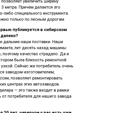
я позволяет увеличить ширину
 3 метра. Причём делается это
о-либо специального инструмента.
можно только по лесным дорогам.
тервью публикуется в сибирском
 далеко?
ые дальние наши поставки. Наши
имаете, лет десять назад машины
, поэтому качество страдало. Да и
актором была близость ремонтной
 узкой. Сейчас же потребитель очень
мся заводом-изготовителем,
сии, позволяет ремонтировать
х центрах этих автозаводов.
дилера — это также входит в рамки
ь от потребителя для нашего завода
 20 лет, наверное у вас есть уже