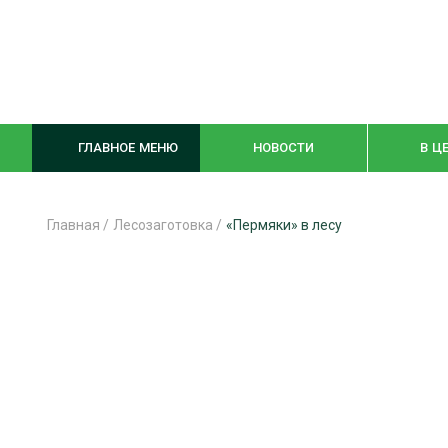
ГЛАВНОЕ МЕНЮ
НОВОСТИ
В Ц
Главная
/
Лесозаготовка
/
«Пермяки» в лесу
ЛЕСНОЕ ХОЗЯЙСТВО
КОМПЛЕКСНА
ЛЕСОЗАГОТОВКА
ЛЕСОПИЛЕНИ
ОБРАБОТКА ДРЕВЕСИНЫ
ДЕРЕВЯНН
ЦИФРОВАЯ СРЕДА
БЕЗОПАСНОЕ
БИОЭНЕРГЕТИКА
СОРТИРОВКА