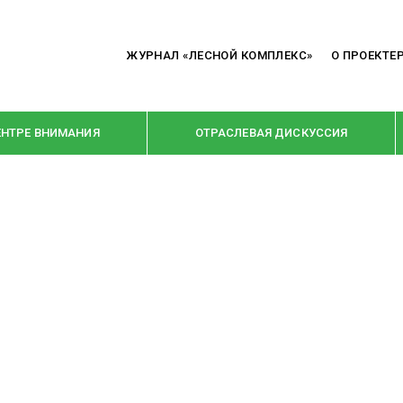
ЖУРНАЛ «ЛЕСНОЙ КОМПЛЕКС»
О ПРОЕКТЕ
ЕНТРЕ ВНИМАНИЯ
ОТРАСЛЕВАЯ ДИСКУССИЯ
РУБРИКИ
Я ПЕРЕРАБОТКА
НОВОСТИ
Е
КРУПНЫМ ПЛАНОМ
ОЕ ДОМОСТРОЕНИЕ
ВЗГЛЯД ИЗНУТРИ
 ПРОИЗВОДСТВО
В ЦЕНТРЕ ВНИМАНИЯ
 ДРЕВЕСИНЫ
ПРЕДПРИЯТИЯ ЛПК