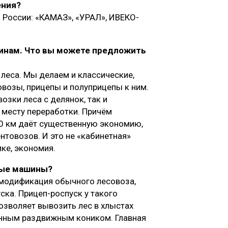
ения?
 России: «КАМАЗ», «УРАЛ», ИВЕКО-
инам. Что вы можете предложить
леса. Мы делаем и классические,
овозы, прицепы и полуприцепы к ним.
озки леса с делянок, так и
 месту переработки. Причём
00 км даёт существенную экономию,
товозов. И это не «кабинетная»
ике, экономия.
ные машины?
 модификация обычного лесовоза,
ка. Прицеп-роспуск у такого
зволяет вывозить лес в хлыстах
енным раздвижным коником. Главная