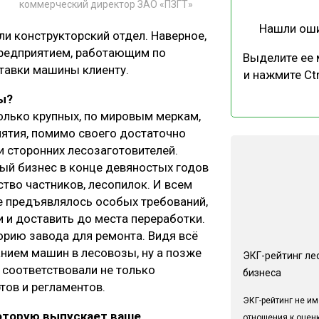
коммерческий директор ЗАО «ПЗГТ»
Нашли ош
и конструкторский отдел. Наверное,
предприятием, работающим по
Выделите ее
ставки машины клиенту.
и нажмите Ctr
ы?
колько крупных, по мировым меркам,
ятия, помимо своего достаточно
и сторонних лесозаготовителей.
ный бизнес в конце девяностых годов
тво частников, лесопилок. И всем
 предъявлялось особых требований,
 и доставить до места переработки.
орию завода для ремонта. Видя всё
анием машин в лесовозы, ну а позже
ЭКГ-рейтинг ле
 соответствовали не только
бизнеса
тов и регламентов.
ЭКГ-рейтинг не им
которую выпускает ваше
отношения к оцен