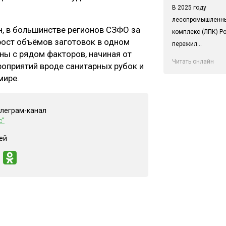
В 2025 году
лесопромышленн
, в большинстве регионов СЗФО за
комплекс (ЛПК) Р
рост объёмов заготовок в одном
пережил...
ны с рядом факторов, начиная от
Читать онлайн
роприятий вроде санитарных рубок и
мире.
елеграм-канал
с"
ей