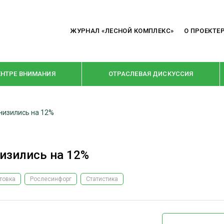
ЖУРНАЛ «ЛЕСНОЙ КОМПЛЕКС»
О ПРОЕКТЕ
ЕНТРЕ ВНИМАНИЯ
ОТРАСЛЕВАЯ ДИСКУССИЯ
низились на 12%
РУБРИКИ
Я ПЕРЕРАБОТКА
НОВОСТИ
изились на 12%
Е
КРУПНЫМ ПЛАНОМ
ОЕ ДОМОСТРОЕНИЕ
ВЗГЛЯД ИЗНУТРИ
товка
Рослесинфорг
Статистика
 ПРОИЗВОДСТВО
В ЦЕНТРЕ ВНИМАНИЯ
 ДРЕВЕСИНЫ
ПРЕДПРИЯТИЯ ЛПК