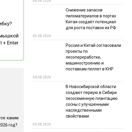
06.08.2026
РЫНКИ СБЫТА
Снижение запасов
пиломатериалов в портах
В УСЛОВИЯХ САНКЦИЙ
Китая создаёт потенциал
ибку?
для роста поставок из РФ
 мышкой
05.08.2026
l + Enter
Россия и Китай согласовали
проекты по
лесопереработке,
машиностроению и
поставкам пеллет в КНР
ИТОГИ МЕРОПРИЯТИЙ
04.08.2026
В Новосибирской области
создают первую в Сибири
лесосеменную плантацию
сосны с улучшенными
наследственными
свойствами
ся: каким
03.08.2026
2026 год?