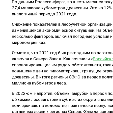
По данным Рослесинфорга, за шесть месяцев тек
ЛЕСОВОССТАНОВЛЕНИЕ И ЗАЩИТА
СУШКА ДР
27,4 миллиона кубометров древесины. Это на 12%
ЛОГИСТИКА
МЕБЕЛЬНОЕ 
аналогичный периода 2021 года.
ПРОИЗВОДСТВО ДРЕВЕСНЫХ ПЛИТ
Снижение показателей в лесоучётной организации
изменившейся экономической ситуацией. На объём
ЦБП
несколько факторов, включая погодные условия и 
мировом рынках.
ЭКСПЕРТНОЕ МНЕНИЕ
Отметим, что 2021 год был рекордным по заготовк
включая и Северо-Запад. Как пояснили «
Российско
спровоцирован целым рядом обстоятельств, таких
повышение цен на пиломатериалы, грядущее огран
древесины. В итоге регионы СЗФО за первое полуг
миллиона кубометров леса.
В 2022-ом, напротив, объёмы вырубки в первой п
объёмам лесозаготовки субъектах округа снизили
подчёркивают в ведомстве, практически вернулись
остальных лесных регионах Северо-Запада сокра