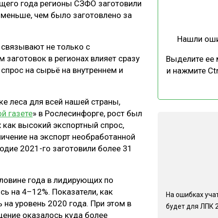
ущего года регионы СЗФО заготовили
ЕВЕСИНЫ
РЫНОК
 меньше, чем было заготовлено за
ПРОИЗВОДСТВО
ТЕХНОЛОГИИ
Нашли ош
ОТРАСЛЕВАЯ ДИСКУССИЯ
 связывают не только с
 заготовок в регионах влияет сразу
Выделите ее
спрос на сырьё на внутреннем и
и нажмите Ctr
е леса для всей нашей страны,
й газете
» в Рослесинфорге, рост был
КАЛЕНДАРЬ ВЫСТАВОК
 как высокий экспортный спрос,
ичение на экспорт необработанной
одие 2021-го заготовили более 31
оловине года в лидирующих по
сь на 4–12%. Показатели, как
На ошибках учат
 на уровень 2020 года. При этом в
будет для ЛПК 
щение оказалось куда более