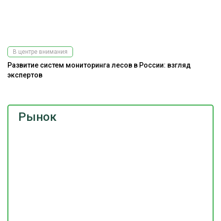
В центре внимания
Развитие систем мониторинга лесов в России: взгляд
Э
экспертов
Рынок