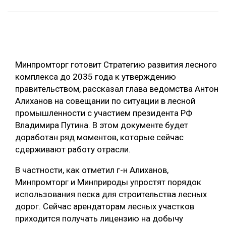
ОБРАБОТКА ДРЕВЕСИНЫ
ЦИФРОВАЯ СРЕДА
РУБРИКИ
БИОЭНЕРГЕТИКА
Минпромторг готовит Стратегию развития лесного
ТЕМАТИЧЕСКИЕ ПРОЕКТЫ
ЛЕСОВОССТАНОВЛЕНИЕ И ЗАЩИТА
комплекса до 2035 года к утверждению
ЛОГИСТИКА
правительством, рассказал глава ведомства Антон
ПОДБОРКИ СТАТЕЙ
Алиханов на совещании по ситуации в лесной
ПРОИЗВОДСТВО ДРЕВЕСНЫХ ПЛИТ
промышленности с участием президента РФ
ЦБП
Владимира Путина. В этом документе будет
доработан ряд моментов, которые сейчас
сдерживают работу отрасли.
КОМПЛЕКСНАЯ ПЕРЕРАБОТКА
ЛЕСОПИЛЕНИЕ
В частности, как отметил г-н Алиханов,
Минпромторг и Минприроды упростят порядок
ДЕРЕВЯННОЕ ДОМОСТРОЕНИЕ
использования песка для строительства лесных
БЕЗОПАСНОЕ ПРОИЗВОДСТВО
дорог. Сейчас арендаторам лесных участков
приходится получать лицензию на добычу
СОРТИРОВКА ДРЕВЕСИНЫ