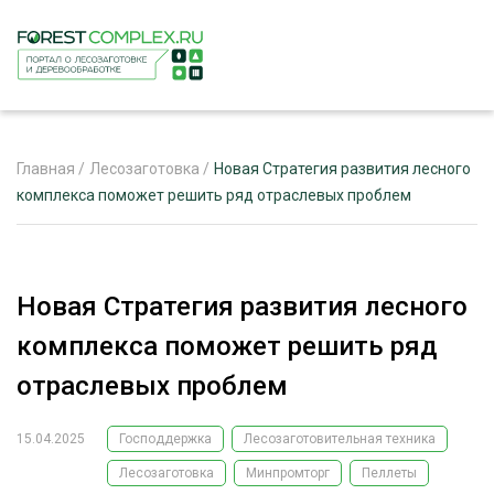
Главная
/
Лесозаготовка
/
Новая Стратегия развития лесного
комплекса поможет решить ряд отраслевых проблем
ЖУРНАЛ «ЛЕСНОЙ КОМПЛЕКС»
О ПРОЕКТЕ
Новая Стратегия развития лесного
РЕКЛАМОДАТЕЛЯМ
комплекса поможет решить ряд
отраслевых проблем
15.04.2025
Господдержка
Лесозаготовительная техника
ЛЕСНОЕ ХОЗЯЙСТВО
ЭКСПЕРТНОЕ МНЕНИЕ
Лесозаготовка
Минпромторг
Пеллеты
ЛЕСОЗАГОТОВКА