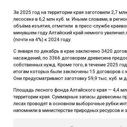
ЛЕСОВОССТАНОВЛЕНИЕ И ЗАЩИТА
СУШКА ДР
За 2025 год на территории края заготовили 2,7 мл
ЛОГИСТИКА
МЕБЕЛЬНОЕ 
лесосеке в 6,2 млн куб. м. Иными словами, в реги
ПРОИЗВОДСТВО ДРЕВЕСНЫХ ПЛИТ
объёма изъятия, отметили в пресс-службе краево
минувшем году Алтайский край немного увеличил л
ЦБП
(почти на 4%) к 2024 году.
С января по декабрь в крае заключено 3420 дого
ЭКСПЕРТНОЕ МНЕНИЕ
насаждений, по 3366 договорам древесина предо
собственных нужд. Кроме того, в течение 2025 го
итогам которых были заключены 15 договоров с 
Они предусматривают заготовку 59,9 тыс. куб. м 
Площадь лесного фонда Алтайского края — 4,4 млн
территории края. Суммарные запасы древесины пр
лесах проводят в основном выборочные рубки инт
напомнили в министерстве природных ресурсов и 