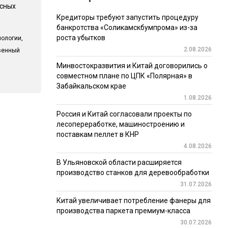
есных
Кредиторы требуют запустить процедуру
банкротства «Соликамскбумпрома» из-за
роста убытков
ологии,
2.08.2026
твенный
Минвостокразвития и Китай договорились о
совместном плане по ЦПК «Полярная» в
Забайкальском крае
1.08.2026
Россия и Китай согласовали проекты по
лесопереработке, машиностроению и
поставкам пеллет в КНР
4.08.2026
В Ульяновской области расширяется
производство станков для деревообработки
31.07.2026
Китай увеличивает потребление фанеры для
производства паркета премиум-класса
30.07.2026