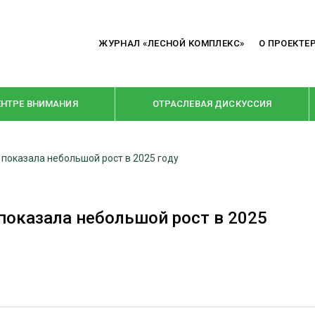
ЖУРНАЛ «ЛЕСНОЙ КОМПЛЕКС»
О ПРОЕКТЕ
ЕНТРЕ ВНИМАНИЯ
ОТРАСЛЕВАЯ ДИСКУССИЯ
 показала небольшой рост в 2025 году
РУБРИКИ
Я ПЕРЕРАБОТКА
НОВОСТИ
показала небольшой рост в 2025
Е
КРУПНЫМ ПЛАНОМ
ОЕ ДОМОСТРОЕНИЕ
ВЗГЛЯД ИЗНУТРИ
 ПРОИЗВОДСТВО
В ЦЕНТРЕ ВНИМАНИЯ
 ДРЕВЕСИНЫ
ПРЕДПРИЯТИЯ ЛПК