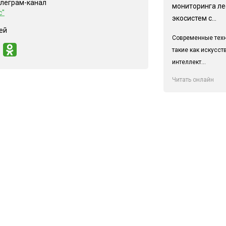
елеграм-канал
мониторинга л
с"
экосистем с...
ей
Современные техн
такие как искусс
интеллект...
Читать онлайн