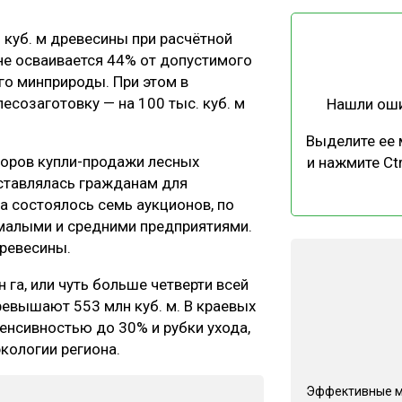
ЕВЕСИНЫ
РЫНОК
н куб. м древесины при расчётной
ПРОИЗВОДСТВО
ТЕХНОЛОГИИ
оне осваивается 44% от допустимого
ОТРАСЛЕВАЯ ДИСКУССИЯ
го минприроды. При этом в
есозаготовку — на 100 тыс. куб. м
Нашли ош
Выделите ее
воров купли-продажи лесных
и нажмите Ctr
ставлялась гражданам для
да состоялось семь аукционов, по
КАЛЕНДАРЬ ВЫСТАВОК
малыми и средними предприятиями.
древесины.
 га, или чуть больше четверти всей
евышают 553 млн куб. м. В краевых
енсивностью до 30% и рубки ухода,
экологии региона.
Эффективные 