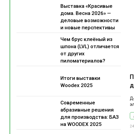
Выставка «Красивые
дома. Весна 2026» —
деловые возможности
и новые перспективы
Чем брус клеёный из
шпона (LVL) отличается
от других
пиломатериалов?
П
Итоги выставки
д
Woodex 2025
Д
Современные
э
абразивные решения
для производства: БАЗ
на WOODEX 2025
24