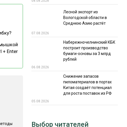
08.08.2026
РЫНКИ СБЫТА
Лесной экспорт из
Вологодской области в
В УСЛОВИЯХ САНКЦИЙ
Среднюю Азию растёт
ибку?
07.08.2026
Набережночелнинский КБК
 мышкой
построит производство
l + Enter
бумаги-основы за 3 млрд
рублей
06.08.2026
ИТОГИ МЕРОПРИЯТИЙ
Снижение запасов
пиломатериалов в портах
Китая создаёт потенциал
для роста поставок из РФ
05.08.2026
Выбор читателей
методы