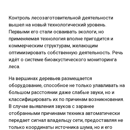
ОБРАБОТКА ДРЕВЕСИНЫ
Контроль лесозаготовительной деятельности
ЦИФРОВАЯ СРЕДА
РУБРИКИ
вышел на новый технологический уровень.
БИОЭНЕРГЕТИКА
Первыми его стали осваивать экологи, но
ТЕМАТИЧЕСКИЕ ПРОЕКТЫ
применяемая технология вполне пригодится и
ЛЕСОВОССТАНОВЛЕНИЕ И ЗАЩИТА
коммерческим структурам, желающим
ЛОГИСТИКА
оптимизировать собственную деятельность. Речь
ПОДБОРКИ СТАТЕЙ
идёт о системе биоакустического мониторинга
ПРОИЗВОДСТВО ДРЕВЕСНЫХ ПЛИТ
леса.
ЦБП
На вершинах деревьев размещается
оборудование, способное не только улавливать на
КОМПЛЕКСНАЯ ПЕРЕРАБОТКА
большом расстоянии даже слабые звуки, но и
ЛЕСОПИЛЕНИЕ
классифицировать их по причинам возникновения.
В случае выявления звуков с заранее
ДЕРЕВЯННОЕ ДОМОСТРОЕНИЕ
отобранными причинами техника автоматически
БЕЗОПАСНОЕ ПРОИЗВОДСТВО
передает сигнал владельцу сети, предоставляя не
только координаты источника шума, но и его
СОРТИРОВКА ДРЕВЕСИНЫ