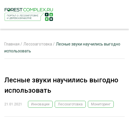
Главная
/
Лесозаготовка
/
Лесные звуки научились выгодно
использовать
ЖУРНАЛ «ЛЕСНОЙ КОМПЛЕКС»
О ПРОЕКТЕ
Лесные звуки научились выгодно
РЕКЛАМОДАТЕЛЯМ
использовать
21.01.2021
Инновации
Лесозаготовка
Мониторинг
ЛЕСНОЕ ХОЗЯЙСТВО
ЭКСПЕРТНОЕ МНЕНИЕ
ЛЕСОЗАГОТОВКА