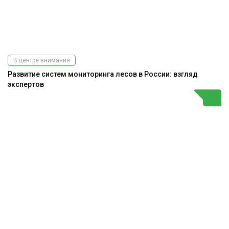
В центре внимания
Развитие систем мониторинга лесов в России: взгляд
экспертов
Подпишитесь
на наш
телеграм-канал