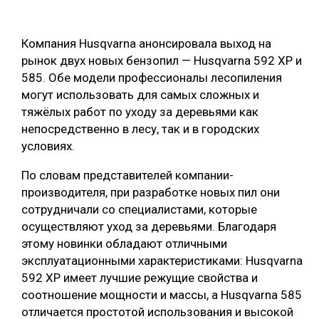
ОБРАБОТКА ДРЕВЕСИНЫ
Компания Husqvarna анонсировала выход на
ЦИФРОВАЯ СРЕДА
РУБРИКИ
рынок двух новых бензопил — Husqvarna 592 XP и
БИОЭНЕРГЕТИКА
585. Обе модели профессионалы лесопиления
ТЕМАТИЧЕСКИЕ ПРОЕКТЫ
могут использовать для самых сложных и
ЛЕСОВОССТАНОВЛЕНИЕ И ЗАЩИТА
тяжёлых работ по уходу за деревьями как
ЛОГИСТИКА
непосредственно в лесу, так и в городских
ПОДБОРКИ СТАТЕЙ
условиях.
ПРОИЗВОДСТВО ДРЕВЕСНЫХ ПЛИТ
ЦБП
По словам представителей компании-
производителя, при разработке новых пил они
сотрудничали со специалистами, которые
КОМПЛЕКСНАЯ ПЕРЕРАБОТКА
осуществляют уход за деревьями. Благодаря
ЛЕСОПИЛЕНИЕ
этому новинки обладают отличными
эксплуатационными характеристиками: Husqvarna
ДЕРЕВЯННОЕ ДОМОСТРОЕНИЕ
592 XP имеет лучшие режущие свойства и
БЕЗОПАСНОЕ ПРОИЗВОДСТВО
соотношение мощности и массы, а Husqvarna 585
отличается простотой использования и высокой
СОРТИРОВКА ДРЕВЕСИНЫ