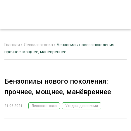
Главная
/
Лесозаготовка
/
Бензопилы нового поколения:
прочнее, мощнее, манёвреннее
ЖУРНАЛ «ЛЕСНОЙ КОМПЛЕКС»
О ПРОЕКТЕ
Бензопилы нового поколения:
РЕКЛАМОДАТЕЛЯМ
прочнее, мощнее, манёвреннее
21.06.2021
Лесозаготовка
Уход за деревьями
ЛЕСНОЕ ХОЗЯЙСТВО
ЭКСПЕРТНОЕ МНЕНИЕ
ЛЕСОЗАГОТОВКА