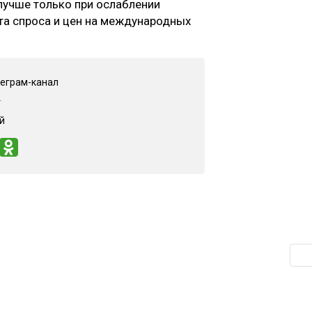
лучше только при ослаблении
та спроса и цен на международных
.
леграм-канал
"
й