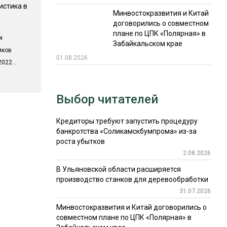
истика в
Минвостокразвития и Китай
договорились о совместном
плане по ЦПК «Полярная» в
я
Забайкальском крае
иков
01.08.2026
022...
Выбор читателей
Кредиторы требуют запустить процедуру
банкротства «Соликамскбумпрома» из-за
роста убытков
2.08.2026
В Ульяновской области расширяется
производство станков для деревообработки
31.07.2026
Минвостокразвития и Китай договорились о
совместном плане по ЦПК «Полярная» в