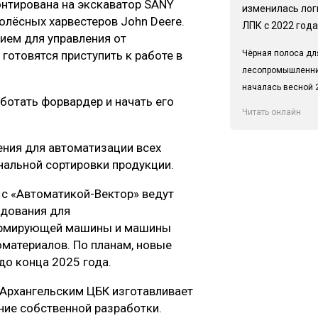
онтирована на экскаватор SANY
изменилась лог
олёсных харвестеров John Deere.
ЛПК с 2022 года
ем для управления от
Чёрная полоса дл
готовятся приступить к работе в
лесопромышленн
началась весной 2
ботать форвардер и начать его
Читать онлайн
ения для автоматизации всех
нальной сортировки продукции.
с «Автоматикой-Вектор» ведут
удования для
ормирующей машины и машины
оматериалов. По планам, новые
до конца 2025 года.
 Архангельским ЦБК изготавливает
ие собственной разработки.