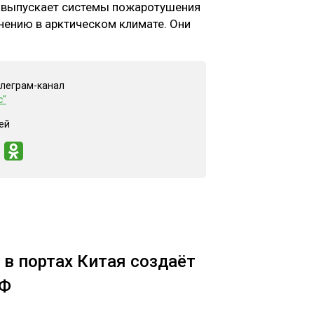
 выпускает системы пожаротушения
нению в арктическом климате. Они
елеграм-канал
с"
ей
в портах Китая создаёт
РФ