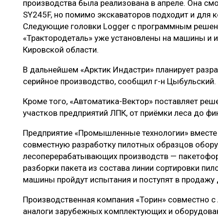
производства была реализована в апреле. Она см
SY245F, но помимо экскаваторов подходит и для к
Следующие головки Logger с программным решени
«Трактородеталь» уже установлены на машины и и 
Кировской области.
В дальнейшем «Арктик Индастри» планирует разра
серийное производство, сообщил г-н Цыбульский.
Кроме того, «Автоматика-Вектор» поставляет реш
участков предприятий ЛПК, от приёмки леса до фи
Предприятие «Промышленные технологии» вместе 
совместную разработку пилотных образцов обор
лесоперерабатывающих производств — пакетоф
разборки пакета из состава линии сортировки пил
машины пройдут испытания и поступят в продажу 
Производственная компания «Торин» совместно с
аналоги зарубежных комплектующих и оборудован