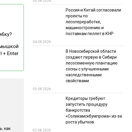
05.08.2026
РЫНКИ СБЫТА
Россия и Китай согласовали
проекты по
В УСЛОВИЯХ САНКЦИЙ
лесопереработке,
машиностроению и
поставкам пеллет в КНР
ибку?
04.08.2026
 мышкой
В Новосибирской области
l + Enter
создают первую в Сибири
лесосеменную плантацию
сосны с улучшенными
ИТОГИ МЕРОПРИЯТИЙ
наследственными
свойствами
03.08.2026
Кредиторы требуют
запустить процедуру
банкротства
«Соликамскбумпрома» из-за
роста убытков
ь: как
02.08.2026