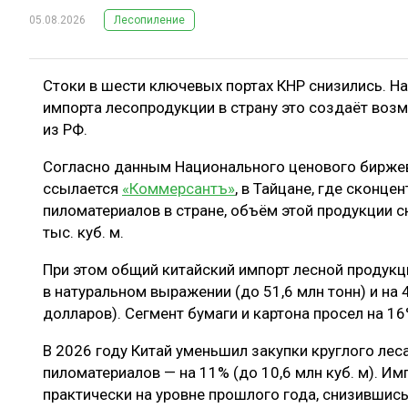
05.08.2026
Лесопиление
Стоки в шести ключевых портах КНР снизились. Н
импорта лесопродукции в страну это создаёт воз
из РФ.
Согласно данным Национального ценового биржев
ссылается
«Коммерсантъ»
, в Тайцане, где сконц
пиломатериалов в стране, объём этой продукции сн
тыс. куб. м.
При этом общий китайский импорт лесной продукц
в натуральном выражении (до 51,6 млн тонн) и на
долларов). Сегмент бумаги и картона просел на 16
В 2026 году Китай уменьшил закупки круглого леса 
пиломатериалов — на 11% (до 10,6 млн куб. м). И
практически на уровне прошлого года, снизившись 