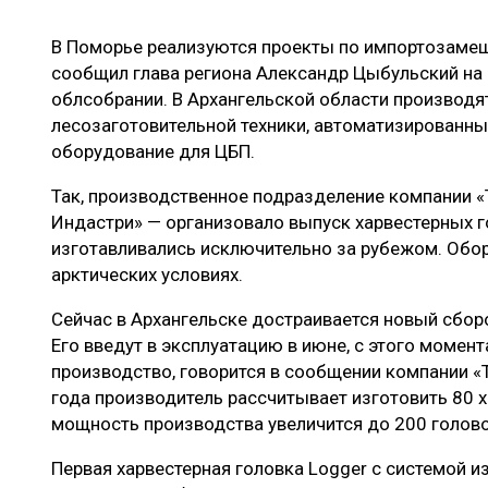
ЛЕСОВОССТАНОВЛЕНИЕ И ЗАЩИТА
СУШКА ДР
В Поморье реализуются проекты по импортозаме
ЛОГИСТИКА
МЕБЕЛЬНОЕ 
сообщил глава региона Александр Цыбульский на
ПРОИЗВОДСТВО ДРЕВЕСНЫХ ПЛИТ
облсобрании. В Архангельской области производ
лесозаготовительной техники, автоматизированны
ЦБП
оборудование для ЦБП.
Так, производственное подразделение компании 
ЭКСПЕРТНОЕ МНЕНИЕ
Индастри» — организовало выпуск харвестерных 
изготавливались исключительно за рубежом. Обо
арктических условиях.
Сейчас в Архангельске достраивается новый сборо
Его введут в эксплуатацию в июне, с этого момен
производство, говорится в сообщении компании «
года производитель рассчитывает изготовить 80 х
мощность производства увеличится до 200 голово
Первая харвестерная головка Logger с системой 