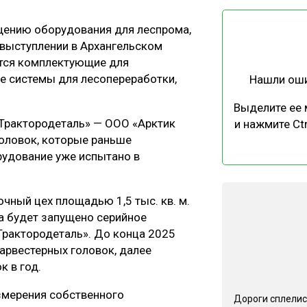
ЕВЕСИНЫ
РЫНОК
щению оборудования для леспрома,
ПРОИЗВОДСТВО
ТЕХНОЛОГИИ
 выступлении в Архангельском
ОТРАСЛЕВАЯ ДИСКУССИЯ
ятся комплектующие для
е системы для лесопереработки,
Нашли ош
Выделите ее
«Трактородеталь» — ООО «Арктик
и нажмите Ctr
головок, которые раньше
рудование уже испытано в
КАЛЕНДАРЬ ВЫСТАВОК
чный цех площадью 1,5 тыс. кв. м.
та будет запущено серийное
Трактородеталь». До конца 2025
арвестерных головок, далее
к в год.
измерения собственного
Дороги сплелис