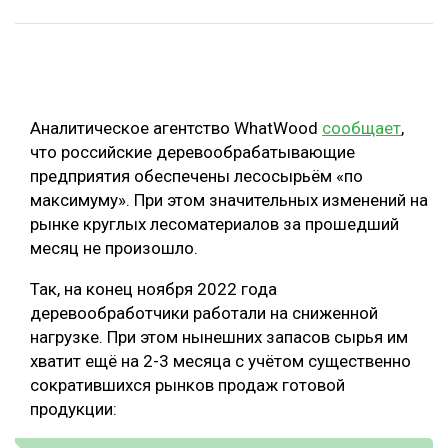
ОБРАБОТКА ДРЕВЕСИНЫ
ЦИФРОВАЯ СРЕДА
РУБРИКИ
БИОЭНЕРГЕТИКА
Аналитическое агентство WhatWood
сообщает
,
ТЕМАТИЧЕСКИЕ ПРОЕКТЫ
ЛЕСОВОССТАНОВЛЕНИЕ И ЗАЩИТА
что российские деревообрабатывающие
ЛОГИСТИКА
предприятия обеспечены лесосырьём «по
ПОДБОРКИ СТАТЕЙ
максимуму». При этом значительных изменений на
ПРОИЗВОДСТВО ДРЕВЕСНЫХ ПЛИТ
рынке круглых лесоматериалов за прошедший
ЦБП
месяц не произошло.
Так, на конец ноября 2022 года
КОМПЛЕКСНАЯ ПЕРЕРАБОТКА
деревообработчики работали на сниженной
ЛЕСОПИЛЕНИЕ
нагрузке. При этом нынешних запасов сырья им
хватит ещё на 2-3 месяца с учётом существенно
ДЕРЕВЯННОЕ ДОМОСТРОЕНИЕ
сократившихся рынков продаж готовой
БЕЗОПАСНОЕ ПРОИЗВОДСТВО
продукции:
СОРТИРОВКА ДРЕВЕСИНЫ