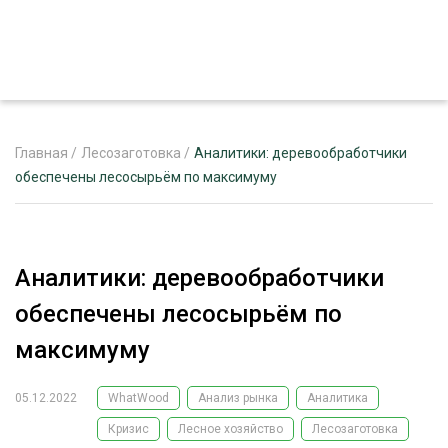
Главная
/
Лесозаготовка
/
Аналитики: деревообработчики
обеспечены лесосырьём по максимуму
ЖУРНАЛ «ЛЕСНОЙ КОМПЛЕКС»
О ПРОЕКТЕ
Аналитики: деревообработчики
РЕКЛАМОДАТЕЛЯМ
обеспечены лесосырьём по
максимуму
05.12.2022
WhatWood
Анализ рынка
Аналитика
ЛЕСНОЕ ХОЗЯЙСТВО
ЭКСПЕРТНОЕ МНЕНИЕ
Кризис
Лесное хозяйство
Лесозаготовка
ЛЕСОЗАГОТОВКА