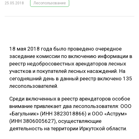
25.05.2018
Лесопользование
ОБРАБОТКА ДРЕВЕСИНЫ
ЦИФРОВАЯ СРЕДА
РУБРИКИ
БИОЭНЕРГЕТИКА
ТЕМАТИЧЕСКИЕ ПРОЕКТЫ
ЛЕСОВОССТАНОВЛЕНИЕ И ЗАЩИТА
18 мая 2018 года было проведено очередное
ЛОГИСТИКА
заседание комиссии по включению информации в
ПОДБОРКИ СТАТЕЙ
реестр недобросовестных арендаторов лесных
ПРОИЗВОДСТВО ДРЕВЕСНЫХ ПЛИТ
участков и покупателей лесных насаждений. На
ЦБП
сегодняшний день в данный реестр включено 135
лесопользователей.
КОМПЛЕКСНАЯ ПЕРЕРАБОТКА
Среди включенных в реестр арендаторов особое
ЛЕСОПИЛЕНИЕ
внимание привлекает два лесопользователя: ООО
«Багульник» (ИНН 3823018866) и ООО «Аструм»
ДЕРЕВЯННОЕ ДОМОСТРОЕНИЕ
(ИНН 3806005627), осуществляющие
БЕЗОПАСНОЕ ПРОИЗВОДСТВО
деятельность на территории Иркутской области.
СОРТИРОВКА ДРЕВЕСИНЫ