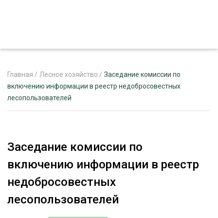
Главная
/
Лесное хозяйство
/
Заседание комиссии по
включению информации в реестр недобросовестных
лесопользователей
ЖУРНАЛ «ЛЕСНОЙ КОМПЛЕКС»
О ПРОЕКТЕ
РЕКЛАМОДАТЕЛЯМ
Заседание комиссии по
включению информации в реестр
недобросовестных
ЛЕСНОЕ ХОЗЯЙСТВО
лесопользователей
ЭКСПЕРТНОЕ МНЕНИЕ
ЛЕСОЗАГОТОВКА