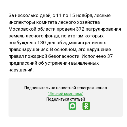
ОБРАБОТКА ДРЕВЕСИНЫ
За несколько дней, с 11 по 15 ноября, лесные
ЦИФРОВАЯ СРЕДА
РУБРИКИ
инспекторы комитета лесного хозяйства
БИОЭНЕРГЕТИКА
Московской области провели 372 патрулирования
земель лесного фонда, по итогам которых
ТЕМАТИЧЕСКИЕ ПРОЕКТЫ
ЛЕСОВОССТАНОВЛЕНИЕ И ЗАЩИТА
возбуждено 130 дел об административных
ЛОГИСТИКА
правонарушениях. В основном, это нарушение
ПОДБОРКИ СТАТЕЙ
правил пожарной безопасности. Исполнено 37
ПРОИЗВОДСТВО ДРЕВЕСНЫХ ПЛИТ
предписаний об устранении выявленных
ЦБП
нарушений.
КОМПЛЕКСНАЯ ПЕРЕРАБОТКА
Подпишитесь на новостной телеграм-канал
"Лесной комплекс"
ЛЕСОПИЛЕНИЕ
Поделиться статьей
ДЕРЕВЯННОЕ ДОМОСТРОЕНИЕ
БЕЗОПАСНОЕ ПРОИЗВОДСТВО
СОРТИРОВКА ДРЕВЕСИНЫ