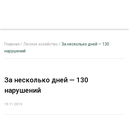
Главная
/
Лесное хозяйство
/
За несколько дней — 130
нарушений
ЖУРНАЛ «ЛЕСНОЙ КОМПЛЕКС»
О ПРОЕКТЕ
За несколько дней — 130
РЕКЛАМОДАТЕЛЯМ
нарушений
19.11.2019
ЛЕСНОЕ ХОЗЯЙСТВО
ЭКСПЕРТНОЕ МНЕНИЕ
ЛЕСОЗАГОТОВКА