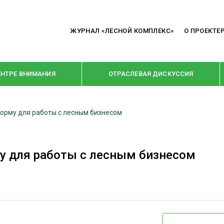
ЖУРНАЛ «ЛЕСНОЙ КОМПЛЕКС»
О ПРОЕКТЕ
ЕНТРЕ ВНИМАНИЯ
ОТРАСЛЕВАЯ ДИСКУССИЯ
орму для работы с лесным бизнесом
РУБРИКИ
Я ПЕРЕРАБОТКА
НОВОСТИ
у для работы с лесным бизнесом
Е
КРУПНЫМ ПЛАНОМ
ОЕ ДОМОСТРОЕНИЕ
ВЗГЛЯД ИЗНУТРИ
 ПРОИЗВОДСТВО
В ЦЕНТРЕ ВНИМАНИЯ
 ДРЕВЕСИНЫ
ПРЕДПРИЯТИЯ ЛПК