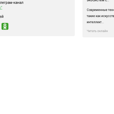
елеграм-канал
с"
Современные техн
такие как искусс
ей
интеллект...
Читать онлайн