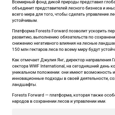
Всемирный фонд дикой природы представил глоба
ЛЕСОВОССТАНОВЛЕНИЕ И ЗАЩИТА
СУШКА ДР
объединит представителей лесного бизнеса и ин
ЛОГИСТИКА
МЕБЕЛЬНОЕ 
всего мира для того, чтобы сделать управление л
устойчивым.
ПРОИЗВОДСТВО ДРЕВЕСНЫХ ПЛИТ
Платформа Forests Forward позволит ускорить пе
ЦБП
развитию, выполнению обязательств по сохранен
снижению негативного влияния на лесные ландшафт
150 млн гектаров леса по всему миру будут устойч
ЭКСПЕРТНОЕ МНЕНИЕ
Как отмечает Джулия Янг, директор направления 
сектора WWF International, на сегодняшний день к
уникальном положении: они имеют возможность 
инновационные подходы в своей деятельности, со
ландшафты.
Forests Forward — платформа, которая также осо
народов в сохранении лесов и управлении ими.