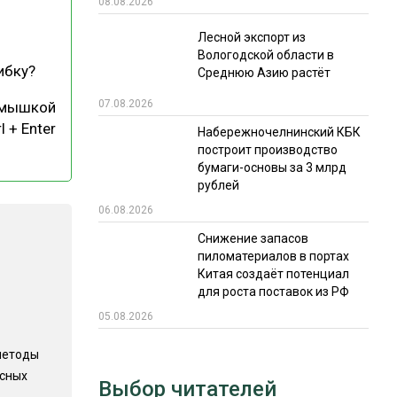
08.08.2026
РЫНКИ СБЫТА
Лесной экспорт из
Вологодской области в
В УСЛОВИЯХ САНКЦИЙ
ибку?
Среднюю Азию растёт
07.08.2026
 мышкой
l + Enter
Набережночелнинский КБК
построит производство
бумаги-основы за 3 млрд
рублей
06.08.2026
ИТОГИ МЕРОПРИЯТИЙ
Снижение запасов
пиломатериалов в портах
Китая создаёт потенциал
для роста поставок из РФ
05.08.2026
методы
есных
Выбор читателей