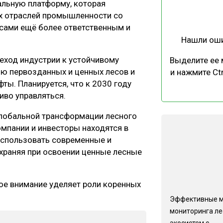
льную платформу, которая
ЕВЕСИНЫ
РЫНОК
ых отраслей промышленности со
ПРОИЗВОДСТВО
ТЕХНОЛОГИИ
есами ещё более ответственным и
Нашли ош
ОТРАСЛЕВАЯ ДИСКУССИЯ
реход индустрии к устойчивому
Выделите ее
ию первозданных и ценных лесов и
и нажмите Ctr
ы. Планируется, что к 2030 году
иво управляться.
Глобальной трансформации лесного
КАЛЕНДАРЬ ВЫСТАВОК
омпании и инвесторы находятся в
использовать современные и
храняя при освоении ценные лесные
бое внимание уделяет роли коренных
Эффективные 
мониторинга л
экосистем с...