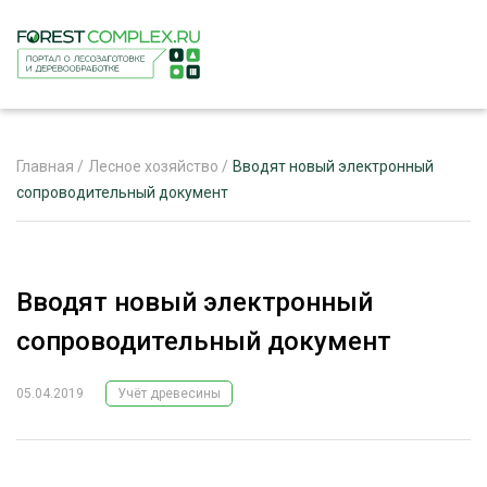
Главная
/
Лесное хозяйство
/
Вводят новый электронный
сопроводительный документ
ЖУРНАЛ «ЛЕСНОЙ КОМПЛЕКС»
О ПРОЕКТЕ
Вводят новый электронный
РЕКЛАМОДАТЕЛЯМ
сопроводительный документ
05.04.2019
Учёт древесины
ЛЕСНОЕ ХОЗЯЙСТВО
ЭКСПЕРТНОЕ МНЕНИЕ
ЛЕСОЗАГОТОВКА