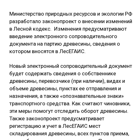
ОБРАБОТКА ДРЕВЕСИНЫ
Министерство природных ресурсов и экологии РФ
ЦИФРОВАЯ СРЕДА
разработало законопроект о внесении изменений
РУБРИКИ
в Лесной кодекс. Изменения предусматривают
БИОЭНЕРГЕТИКА
введение электронного сопроводительного
ТЕМАТИЧЕСКИЕ ПРОЕКТЫ
ЛЕСОВОССТАНОВЛЕНИЕ И ЗАЩИТА
документа на партию древесины, сведения о
котором вносятся в ЛесЕГАИС.
ЛОГИСТИКА
ПОДБОРКИ СТАТЕЙ
ПРОИЗВОДСТВО ДРЕВЕСНЫХ ПЛИТ
Новый электронный сопроводительный документ
будет содержать сведения о собственнике
ЦБП
древесины, перевозчике (при наличии), видах и
объеме древесины, пунктах ее отправления и
КОМПЛЕКСНАЯ ПЕРЕРАБОТКА
назначения, а также «опознавательные знаки»
транспортного средства. Как считают чиновники,
ЛЕСОПИЛЕНИЕ
эти меры помогут отследить оборот древесины.
ДЕРЕВЯННОЕ ДОМОСТРОЕНИЕ
Также законопроект предусматривает
регистрацию и учет в ЛесЕГАИС мест
БЕЗОПАСНОЕ ПРОИЗВОДСТВО
складирования древесины, всех пунктов приема,
СОРТИРОВКА ДРЕВЕСИНЫ