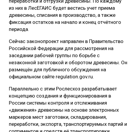
переработки и отгрузки древесины. По каждому
из них в ЛесЕГАИС будет вестись учет приема
СУШКА ДРЕВЕСИНЫ
древесины, списания в производство, а также
МЕБЕЛЬНОЕ ПРОИЗВОДСТВО
фиксация остатков на начало и конец отчётного
периода.
Сейчас законопроект направлен в Правительство
Российской Федерации для рассмотрения на
заседании рабочей группы по борьбе с
незаконной заготовкой и оборотом древесины. Он
размещён для публичного обсуждения на
официальном сайте regulation.gov.ru.
Параллельно с этим Рослесхоз разрабатывает
концепцию создания и функционирования в
России системы контроля и отслеживания
«движения» древесины на основе электронных
маркеров мест заготовки, складирования,
переработки, экспорта, транспортируемых партий и
сортиментов и средств её транспортировки.