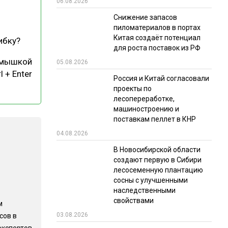
06.08.2026
РЫНКИ СБЫТА
Снижение запасов
пиломатериалов в портах
В УСЛОВИЯХ САНКЦИЙ
Китая создаёт потенциал
ибку?
для роста поставок из РФ
 мышкой
05.08.2026
l + Enter
Россия и Китай согласовали
проекты по
лесопереработке,
машиностроению и
поставкам пеллет в КНР
ИТОГИ МЕРОПРИЯТИЙ
04.08.2026
В Новосибирской области
создают первую в Сибири
лесосеменную плантацию
сосны с улучшенными
наследственными
свойствами
м
03.08.2026
сов в
экспертов