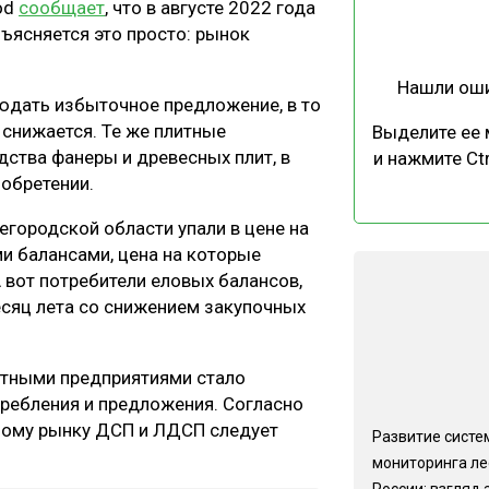
od
сообщает
, что в августе 2022 года
ЕВЕСИНЫ
РЫНОК
ъясняется это просто: рынок
ПРОИЗВОДСТВО
ТЕХНОЛОГИИ
Нашли ош
ОТРАСЛЕВАЯ ДИСКУССИЯ
юдать избыточное предложение, в то
 снижается. Те же плитные
Выделите ее
ства фанеры и древесных плит, в
и нажмите Ctr
иобретении.
егородской области упали в цене на
ми балансами, цена на которые
КАЛЕНДАРЬ ВЫСТАВОК
 вот потребители еловых балансов,
есяц лета со снижением закупочных
итными предприятиями стало
ребления и предложения. Согласно
ному рынку ДСП и ЛДСП следует
Развитие систе
мониторинга ле
России: взгляд 