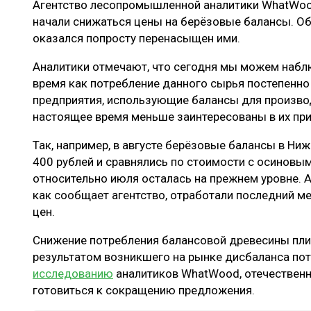
Агентство лесопромышленной аналитики WhatWo
ЛЕСОВОССТАНОВЛЕНИЕ И ЗАЩИТА
СУШКА ДР
начали снижаться цены на берёзовые балансы. Об
ЛОГИСТИКА
МЕБЕЛЬНОЕ 
оказался попросту перенасыщен ими.
ПРОИЗВОДСТВО ДРЕВЕСНЫХ ПЛИТ
Аналитики отмечают, что сегодня мы можем набл
время как потребление данного сырья постепенно
ЦБП
предприятия, использующие балансы для производ
настоящее время меньше заинтересованы в их пр
ЭКСПЕРТНОЕ МНЕНИЕ
Так, например, в августе берёзовые балансы в Ниж
400 рублей и сравнялись по стоимости с осиновы
относительно июля осталась на прежнем уровне. А
как сообщает агентство, отработали последний м
цен.
Снижение потребления балансовой древесины пл
результатом возникшего на рынке дисбаланса пот
исследованию
аналитиков WhatWood, отечествен
готовиться к сокращению предложения.