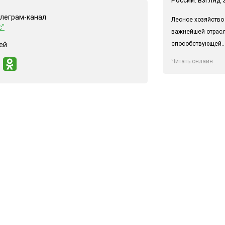
елеграм-канал
Лесное хозяйство
с"
важнейшей отрас
способствующей..
ей
Читать онлайн