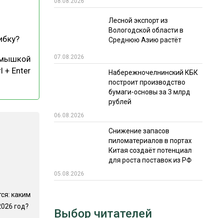
08.08.2026
РЫНКИ СБЫТА
Лесной экспорт из
Вологодской области в
В УСЛОВИЯХ САНКЦИЙ
ибку?
Среднюю Азию растёт
07.08.2026
 мышкой
l + Enter
Набережночелнинский КБК
построит производство
бумаги-основы за 3 млрд
рублей
06.08.2026
ИТОГИ МЕРОПРИЯТИЙ
Снижение запасов
пиломатериалов в портах
Китая создаёт потенциал
для роста поставок из РФ
05.08.2026
ся: каким
2026 год?
Выбор читателей