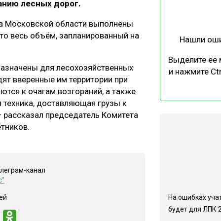
нию лесных дорог.
ЕВЕСИНЫ
РЫНОК
ва Московской области выполнены
ПРОИЗВОДСТВО
ТЕХНОЛОГИИ
то весь объём, запланированный на
Нашли ош
ОТРАСЛЕВАЯ ДИСКУССИЯ
Выделите ее
назначены для лесохозяйственных
и нажмите Ctr
ят вверенные им территории при
ются к очагам возгораний, а также
я техника, доставляющая грузы к
— рассказал председатель Комитета
КАЛЕНДАРЬ ВЫСТАВОК
тников.
елеграм-канал
с"
На ошибках учат
ей
будет для ЛПК 