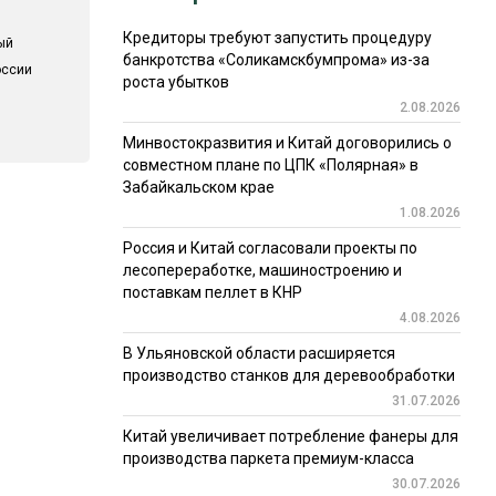
Кредиторы требуют запустить процедуру
ый
банкротства «Соликамскбумпрома» из-за
оссии
роста убытков
2.08.2026
Минвостокразвития и Китай договорились о
совместном плане по ЦПК «Полярная» в
Забайкальском крае
1.08.2026
Россия и Китай согласовали проекты по
лесопереработке, машиностроению и
поставкам пеллет в КНР
4.08.2026
В Ульяновской области расширяется
производство станков для деревообработки
31.07.2026
Китай увеличивает потребление фанеры для
производства паркета премиум-класса
30.07.2026