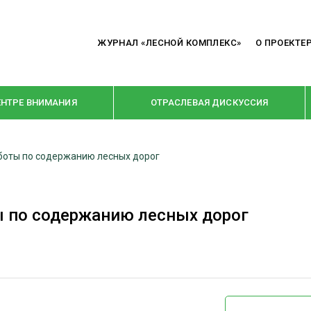
ЖУРНАЛ «ЛЕСНОЙ КОМПЛЕКС»
О ПРОЕКТЕ
ЕНТРЕ ВНИМАНИЯ
ОТРАСЛЕВАЯ ДИСКУССИЯ
боты по содержанию лесных дорог
РУБРИКИ
Я ПЕРЕРАБОТКА
НОВОСТИ
 по содержанию лесных дорог
Е
КРУПНЫМ ПЛАНОМ
ОЕ ДОМОСТРОЕНИЕ
ВЗГЛЯД ИЗНУТРИ
 ПРОИЗВОДСТВО
В ЦЕНТРЕ ВНИМАНИЯ
 ДРЕВЕСИНЫ
ПРЕДПРИЯТИЯ ЛПК