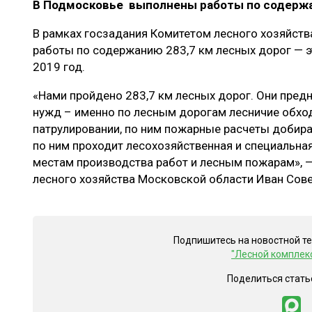
В Подмосковье выполнены работы по содержа
ЛЕСОВОССТАНОВЛЕНИЕ И ЗАЩИТА
СУШКА ДР
В рамках госзадания Комитетом лесного хозяйст
ЛОГИСТИКА
МЕБЕЛЬНОЕ 
работы по содержанию 283,7 км лесных дорог — э
ПРОИЗВОДСТВО ДРЕВЕСНЫХ ПЛИТ
2019 год.
ЦБП
«Нами пройдено 283,7 км лесных дорог. Они пред
нужд – именно по лесным дорогам лесничие обход
патрулировании, по ним пожарные расчеты добира
ЭКСПЕРТНОЕ МНЕНИЕ
по ним проходит лесохозяйственная и специальна
местам производства работ и лесным пожарам», 
лесного хозяйства Московской области Иван Сове
Подпишитесь на новостной т
"Лесной комплек
Поделиться стать