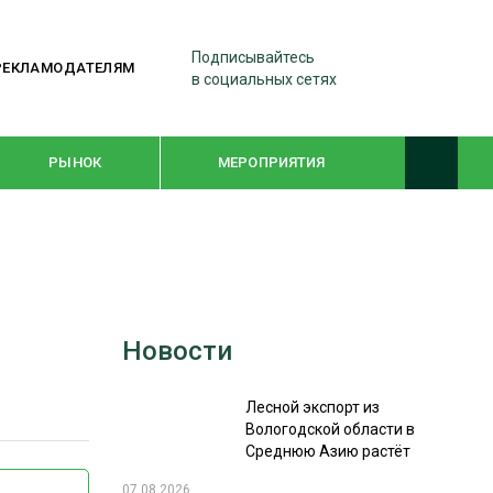
Подписывайтесь
РЕКЛАМОДАТЕЛЯМ
в социальных сетях
РЫНОК
МЕРОПРИЯТИЯ
ТЕМАТИЧЕСКИЕ ПРОЕКТЫ
ЛЕСДРЕВМАШ 2022
Новости
WOODEX-2021
Лесной экспорт из
ПОДБОРКИ СТАТЕЙ
Вологодской области в
Среднюю Азию растёт
СУШКА ДРЕВЕСИНЫ
07.08.2026