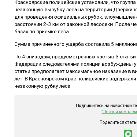
Красноярские полицейские установили, что группа
ЛЕСОВОССТАНОВЛЕНИЕ И ЗАЩИТА
СУШКА ДР
незаконную вырубку леса на территории Дзержин
ЛОГИСТИКА
МЕБЕЛЬНОЕ 
для проведения официальных рубок, злоумышленн
расстоянии 2-3 км от законной лесосеки. После ч
ПРОИЗВОДСТВО ДРЕВЕСНЫХ ПЛИТ
базах по приемке леса.
ЦБП
Сумма причиненного ущерба составила 5 миллионо
По 4 эпизодам, предусмотренных частью 3 статьи
ЭКСПЕРТНОЕ МНЕНИЕ
Федерации следователями полиции возбуждены у
статьи предполагает максимальное наказание в в
лет. В Красноярском крае полицейские задержали
незаконную рубку леса
Подпишитесь на новостной т
"Лесной комплек
Поделиться стать