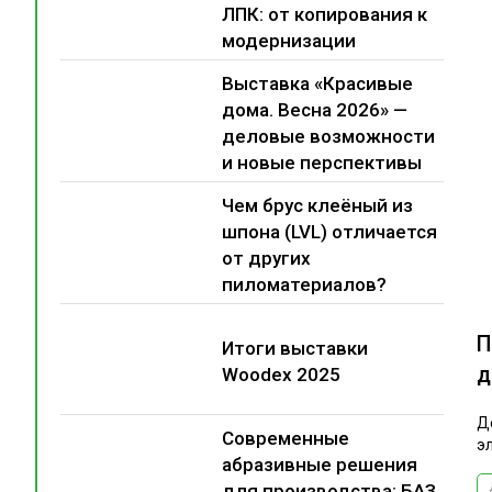
ЛПК: от копирования к
модернизации
Выставка «Красивые
дома. Весна 2026» —
деловые возможности
и новые перспективы
Чем брус клеёный из
шпона (LVL) отличается
от других
пиломатериалов?
П
Итоги выставки
д
Woodex 2025
Д
Современные
э
абразивные решения
для производства: БАЗ