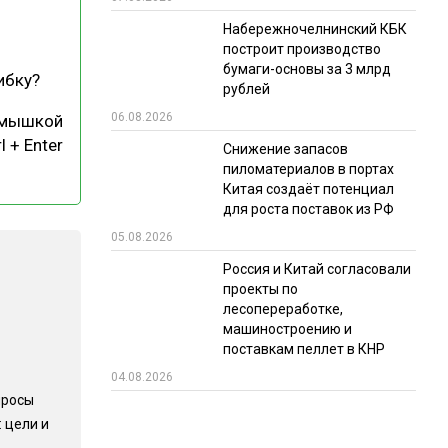
Набережночелнинский КБК
РЫНКИ СБЫТА
построит производство
В УСЛОВИЯХ САНКЦИЙ
бумаги-основы за 3 млрд
ибку?
рублей
06.08.2026
 мышкой
l + Enter
Снижение запасов
пиломатериалов в портах
Китая создаёт потенциал
для роста поставок из РФ
05.08.2026
ИТОГИ МЕРОПРИЯТИЙ
Россия и Китай согласовали
проекты по
лесопереработке,
машиностроению и
поставкам пеллет в КНР
04.08.2026
просы
 цели и