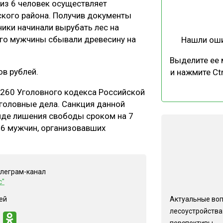
 из 6 человек осуществляет
ЕВЕСИНЫ
РЫНОК
ского района. Получив документы
ПРОИЗВОДСТВО
ТЕХНОЛОГИИ
ики начинали вырубать лес на
его мужчины сбывали древесину на
Нашли ош
ОТРАСЛЕВАЯ ДИСКУССИЯ
Выделите ее
в рублей.
и нажмите Ctr
 260 Уголовного кодекса Российской
головные дела. Санкция данной
иде лишения свободы сроком на 7
КАЛЕНДАРЬ ВЫСТАВОК
 6 мужчин, организовавших
елеграм-канал
с"
Актуальные во
ей
лесоустройства:
перспективы