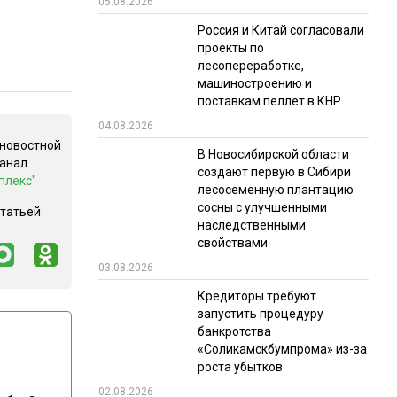
05.08.2026
РЫНКИ СБЫТА
Россия и Китай согласовали
проекты по
В УСЛОВИЯХ САНКЦИЙ
лесопереработке,
машиностроению и
поставкам пеллет в КНР
04.08.2026
 новостной
В Новосибирской области
канал
создают первую в Сибири
плекс"
лесосеменную плантацию
сосны с улучшенными
статьей
ИТОГИ МЕРОПРИЯТИЙ
наследственными
свойствами
03.08.2026
Кредиторы требуют
запустить процедуру
банкротства
«Соликамскбумпрома» из-за
роста убытков
02.08.2026