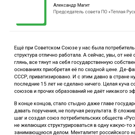
ЛЕСОВОССТАНОВЛЕНИЕ И ЗАЩИТА
СУШКА ДР
Александр Магит
Председатель совета ПО «Тёплая Рус
ЛОГИСТИКА
МЕБЕЛЬНОЕ 
ПРОИЗВОДСТВО ДРЕВЕСНЫХ ПЛИТ
ЦБП
Ещё при Советском Союзе у нас была потребитель
структура отлично работала. А сейчас, увы, от неё
ЭКСПЕРТНОЕ МНЕНИЕ
глянь, все тянут на себя государственную собстве
основаниях приобретая её по сходной цене. Де-фа
СССР, приватизировано. И с этим давно в стране н
последние 15 лет не сделано ничего. Целая куча 
союзов и прочих образований не даёт никакого э
В конце концов, стало стыдно даже главе государ
давать поручения, не получая результата. В слож
шаг и создал союз потребительских обществ «Рус
не желающих структурироваться в одну какую-то
занимающуюся делом. Менталитет российского н