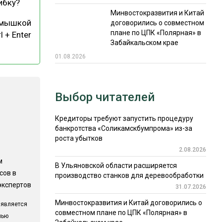
ибку?
Минвостокразвития и Китай
 мышкой
договорились о совместном
плане по ЦПК «Полярная» в
l + Enter
Забайкальском крае
01.08.2026
Выбор читателей
Кредиторы требуют запустить процедуру
банкротства «Соликамскбумпрома» из-за
роста убытков
2.08.2026
м
В Ульяновской области расширяется
сов в
производство станков для деревообработки
экспертов
31.07.2026
Минвостокразвития и Китай договорились о
 является
совместном плане по ЦПК «Полярная» в
лью