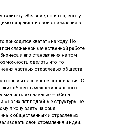
енталитету. Желание, понятно, есть у
одимо направлять свои стремления в
го приходится хватать на ходу. Но
ти при слаженной качественной работе
бизнеса и его становления на том
 возможность сделать что-то
инения частных отраслевых обществ.
оторый и называется кооперация. С
льских обществ межрегионального
есьма чёткое название — «Сила
ии многих лет подобные структуры не
му я хочу взять на себя
ичных общественных и отраслевых
еализовать свои стремления и идеи.