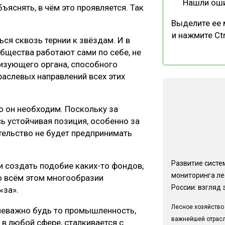
Нашли ош
бъяснять, в чём это проявляется. Так
Выделите ее
и нажмите Ctr
ся сквозь тернии к звёздам. И в
общества работают сами по себе, не
лизующего органа, способного
аслевых направлений всех этих
о он необходим. Поскольку за
ь устойчивая позиция, особенно за
тельство не будет предпринимать
Развитие систе
и создать подобие каких-то фондов,
мониторинга ле
Во всём этом многообразии
России: взгляд 
«за».
Лесное хозяйство
 неважно будь то промышленность,
важнейшей отрас
в любой сфере, сталкивается с