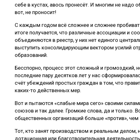
себе в кустах, авось пронесёт. И многим не надо о
вот, не проносит!
С каждым годом всё сложнее и сложнее пробивать
итоге получается, что различные ассоциации и со
объединяются в реестр, у них нет единого центра
выступить консолидирующим вектором усилий отр
образований.
Бесспорно, процесс этот сложный и громоздкий, н
последние пару десятков лет у нас сформировалас
счёт убеждений простых граждан в том, что прави
каких-то действенных мер.
Вот и пытаются «слабые мира сего» своими силам
союзов и так далее. Громкие слова, да и только. 
общественных организаций больше «против», чем 
Тот, кто занят производством и реальным делом,
дотационная или благотворительная деятельность 