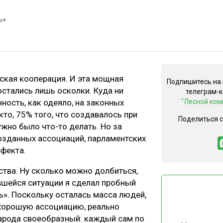
ЕВЕСИНЫ
РЫНОК
ь»
ПРОИЗВОДСТВО
ТЕХНОЛОГИИ
ОТРАСЛЕВАЯ ДИСКУССИЯ
ская кооперация. И эта мощная
Подпишитесь на
 остались лишь осколки. Куда ни
телеграм-
нность, как одеяло, на законных
"Лесной ком
кто, 75% того, что создавалось при
Поделиться 
КАЛЕНДАРЬ ВЫСТАВОК
ужно было что-то делать. Но за
созданных ассоциаций, парламентских
ффекта.
ства. Ну сколько можно долбиться,
ившейся ситуации я сделал пробный
ь». Поскольку осталась масса людей,
 хорошую ассоциацию, реально
арода своеобразный: каждый сам по