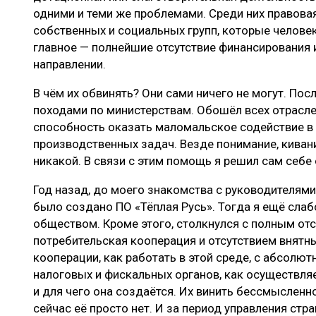
одними и теми же проблемами. Среди них правовая
собственных и социальных групп, которые человек 
главное — полнейшие отсутствие финансирования и
направлении.
В чём их обвинять? Они сами ничего не могут. П
походами по министерствам. Обошёл всех отрасле
способность оказать маломальское содействие в
производственных задач. Везде понимание, киван
никакой. В связи с этим помощь я решил сам себе
Год назад, до моего знакомства с руководителям
было создано ПО «Тёплая Русь». Тогда я ещё слабо
обществом. Кроме этого, столкнулся с полным отс
потребительская кооперация и отсутствием внятн
кооперации, как работать в этой среде, с абсол
налоговых и фискальных органов, как осуществля
и для чего она создаётся. Их винить бессмысленно
сейчас её просто нет. И за период управления стр