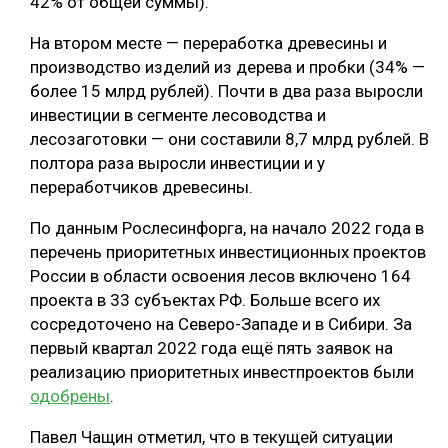
42% от общей суммы).
СУШКА ДРЕВЕСИНЫ
На втором месте — переработка древесины и
производство изделий из дерева и пробки (34% —
МЕБЕЛЬНОЕ ПРОИЗВОДСТВО
более 15 млрд рублей). Почти в два раза выросли
инвестиции в сегменте лесоводства и
лесозаготовки — они составили 8,7 млрд рублей. В
полтора раза выросли инвестиции и у
переработчиков древесины.
По данным Рослесинфорга, на начало 2022 года в
перечень приоритетных инвестиционных проектов
России в области освоения лесов включено 164
проекта в 33 субъектах РФ. Больше всего их
сосредоточено на Северо-Западе и в Сибири. За
первый квартал 2022 года ещё пять заявок на
реализацию приоритетных инвестпроектов были
одобрены
.
Павел Чащин отметил, что в текущей ситуации