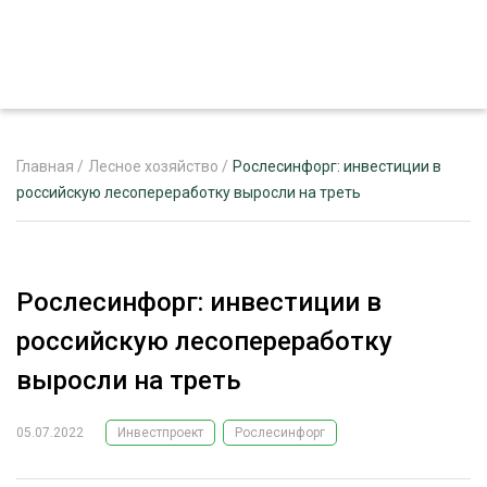
Главная
/
Лесное хозяйство
/
Рослесинфорг: инвестиции в
российскую лесопереработку выросли на треть
ЖУРНАЛ «ЛЕСНОЙ КОМПЛЕКС»
О ПРОЕКТЕ
Рослесинфорг: инвестиции в
РЕКЛАМОДАТЕЛЯМ
российскую лесопереработку
выросли на треть
05.07.2022
Инвестпроект
Рослесинфорг
ЛЕСНОЕ ХОЗЯЙСТВО
ЭКСПЕРТНОЕ МНЕНИЕ
ЛЕСОЗАГОТОВКА