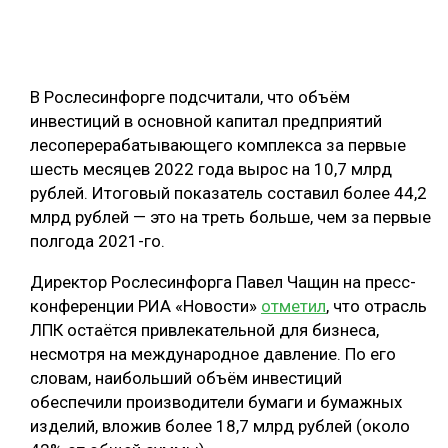
ОБРАБОТКА ДРЕВЕСИНЫ
ЦИФРОВАЯ СРЕДА
РУБРИКИ
В Рослесинфорге подсчитали, что объём
БИОЭНЕРГЕТИКА
инвестиций в основной капитал предприятий
ТЕМАТИЧЕСКИЕ ПРОЕКТЫ
ЛЕСОВОССТАНОВЛЕНИЕ И ЗАЩИТА
лесоперерабатывающего комплекса за первые
шесть месяцев 2022 года вырос на 10,7 млрд
ЛОГИСТИКА
ПОДБОРКИ СТАТЕЙ
рублей. Итоговый показатель составил более 44,2
ПРОИЗВОДСТВО ДРЕВЕСНЫХ ПЛИТ
млрд рублей — это на треть больше, чем за первые
полгода 2021-го.
ЦБП
Директор Рослесинфорга Павел Чащин на пресс-
КОМПЛЕКСНАЯ ПЕРЕРАБОТКА
конференции РИА «Новости»
отметил
, что отрасль
ЛПК остаётся привлекательной для бизнеса,
ЛЕСОПИЛЕНИЕ
несмотря на международное давление. По его
ДЕРЕВЯННОЕ ДОМОСТРОЕНИЕ
словам, наибольший объём инвестиций
обеспечили производители бумаги и бумажных
БЕЗОПАСНОЕ ПРОИЗВОДСТВО
изделий, вложив более 18,7 млрд рублей (около
СОРТИРОВКА ДРЕВЕСИНЫ