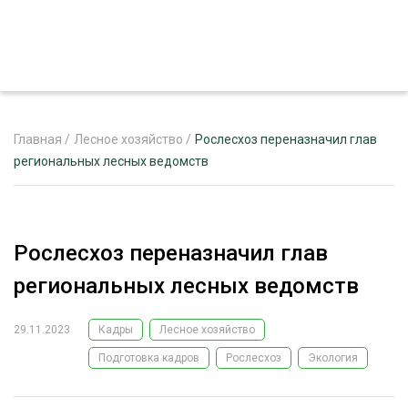
Главная
/
Лесное хозяйство
/
Рослесхоз переназначил глав
региональных лесных ведомств
ЖУРНАЛ «ЛЕСНОЙ КОМПЛЕКС»
О ПРОЕКТЕ
Рослесхоз переназначил глав
РЕКЛАМОДАТЕЛЯМ
региональных лесных ведомств
29.11.2023
Кадры
Лесное хозяйство
Подготовка кадров
Рослесхоз
Экология
ЛЕСНОЕ ХОЗЯЙСТВО
ЭКСПЕРТНОЕ МНЕНИЕ
ЛЕСОЗАГОТОВКА