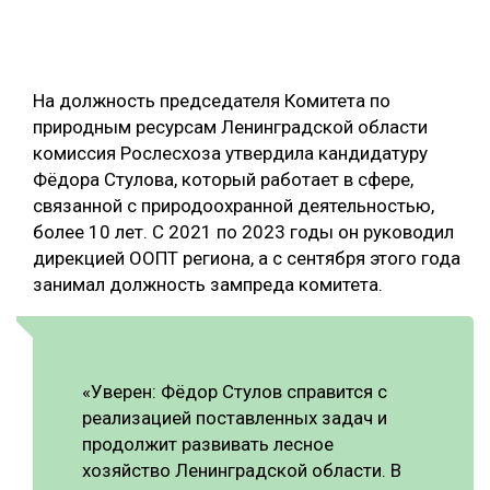
ОБРАБОТКА ДРЕВЕСИНЫ
ЦИФРОВАЯ СРЕДА
РУБРИКИ
На должность председателя Комитета по
БИОЭНЕРГЕТИКА
природным ресурсам Ленинградской области
ТЕМАТИЧЕСКИЕ ПРОЕКТЫ
ЛЕСОВОССТАНОВЛЕНИЕ И ЗАЩИТА
комиссия Рослесхоза утвердила кандидатуру
Фёдора Стулова, который работает в сфере,
ЛОГИСТИКА
связанной с природоохранной деятельностью,
ПОДБОРКИ СТАТЕЙ
ПРОИЗВОДСТВО ДРЕВЕСНЫХ ПЛИТ
более 10 лет. С 2021 по 2023 годы он руководил
дирекцией ООПТ региона, а с сентября этого года
ЦБП
занимал должность зампреда комитета.
КОМПЛЕКСНАЯ ПЕРЕРАБОТКА
ЛЕСОПИЛЕНИЕ
«Уверен: Фёдор Стулов справится с
ДЕРЕВЯННОЕ ДОМОСТРОЕНИЕ
реализацией поставленных задач и
продолжит развивать лесное
БЕЗОПАСНОЕ ПРОИЗВОДСТВО
хозяйство Ленинградской области. В
СОРТИРОВКА ДРЕВЕСИНЫ